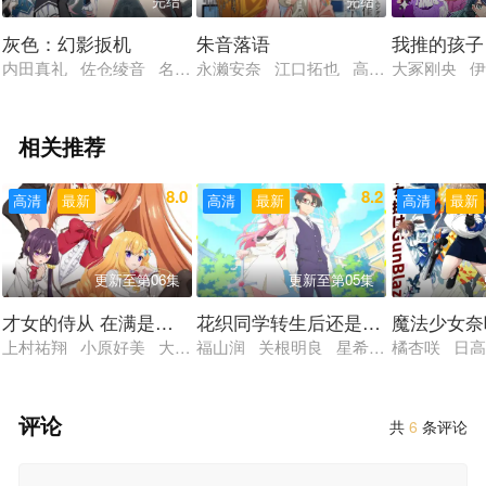
完结
完结
灰色：幻影扳机
朱音落语
我推的孩子
内田真礼 佐仓绫音 名冢佳织 种崎敦美
永濑安奈 江口拓也 高桥李依
大冢刚央 
相关推荐
8.0
8.2
高清
最新
高清
最新
高清
最新
更新至第06集
更新至第05集
才女的侍从 在满是高岭之花的贵族学校暗中照顾（毫无生
花织同学转生后还是想干架
魔法少女奈
上村祐翔 小原好美 大西沙织 土屋李央 小清水亚美
福山润 关根明良 星希成奏 上田瞳 
橘杏咲 日
评论
共
6
条评论