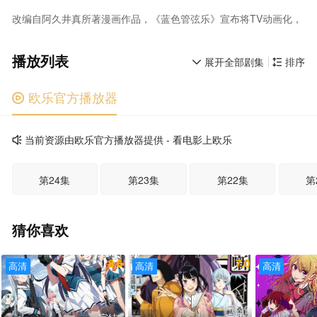
改编自阿久井真所著漫画作品，《蓝色管弦乐》宣布将TV动画化，
播放列表
展开全部剧集
排序


欧乐官方播放器

当前资源由欧乐官方播放器提供 - 看电影上欧乐

第24集
第23集
第22集
第
猜你喜欢
8.6
7.0
高清
高清
高清