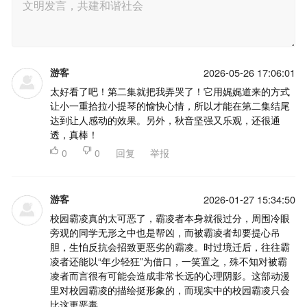
游客
2026-05-26 17:06:01
太好看了吧！第二集就把我弄哭了！它用娓娓道来的方式
让小一重拾拉小提琴的愉快心情，所以才能在第二集结尾
达到让人感动的效果。另外，秋音坚强又乐观，还很通
透，真棒！

0

0
回复
举报
游客
2026-01-27 15:34:50
校园霸凌真的太可恶了，霸凌者本身就很过分，周围冷眼
旁观的同学无形之中也是帮凶，而被霸凌者却要提心吊
胆，生怕反抗会招致更恶劣的霸凌。时过境迁后，往往霸
凌者还能以“年少轻狂”为借口，一笑置之，殊不知对被霸
凌者而言很有可能会造成非常长远的心理阴影。这部动漫
里对校园霸凌的描绘挺形象的，而现实中的校园霸凌只会
比这更恶毒。