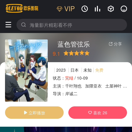
VIP






蓝色管弦乐
分享

9.1
很差
较差
还行
推荐
力荐
2023
日本
未知
免费
状态：
完结
/
10-09
主演：
千叶翔也
加隈亚衣
土屋神叶
佐
广告
导演：
岸诚二
立即播放
喜欢
26

