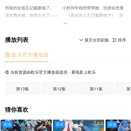
邻座的女孩忘记戴眼镜了。 小村同学很想帮帮她，但拼命想看
清东西的她，靠得太近了—— 《喜欢的人忘记戴眼镜了》（好
きな子がめがねを忘れた）是漫画家藤近小梅创作的漫画作品。近

日官宣动画化！
播放列表
展开全部剧集
排序


欧乐官方播放器

当前资源由欧乐官方播放器提供 - 看电影上欧乐

第13集
第12集
第11集
第
猜你喜欢
9.0
9.0
高清
高清
高清