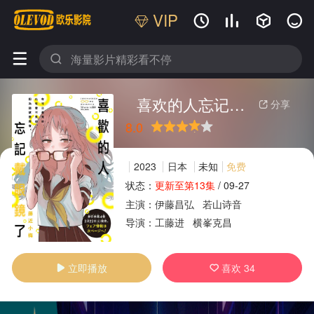
VIP






喜欢的人忘记戴眼镜了
分享

8.0
很差
较差
还行
推荐
力荐
2023
日本
未知
免费
状态：
更新至第13集
/
09-27
主演：
伊藤昌弘
若山诗音
广告
导演：
工藤进
横峯克昌
立即播放
喜欢
34

