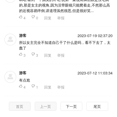
的,那是女主的视角,因为没带眼镜只能爬着走,不然那么高
的近视容易绊倒,讲道理虽然很恶,但是很好笑...

4

0
回复
举报
游客
2023-07-19 02:37:20
所以女主完全不知道自己干了什么是吗，看不下去了，太
蠢了

3

3
回复
举报
游客
2023-07-12 11:03:34
有点尬

4

1
回复
举报
首页
上一页
下一页
尾页