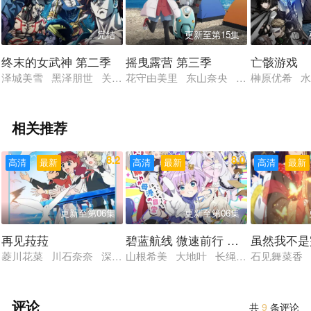
完结
更新至第15集
终末的女武神 第二季
摇曳露营 第三季
亡骸游戏
泽城美雪 黑泽朋世 关智一 绿川光 高木涉 樱井孝宏 诹访部
花守由美里 东山奈央 原纱友里 丰崎
榊原优希 水
相关推荐
8.2
8.0
高清
最新
高清
最新
高清
最新
更新至第06集
更新至第06集
再见菈菈
碧蓝航线 微速前行 第二季
虽然我不是
菱川花菜 川石奈奈 深见梨加 村濑步 大野智敬
山根希美 大地叶 长绳麻理亚 阿部里
石见舞菜香 
评论
共
9
条评论