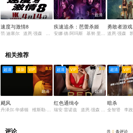
超清
超清
速度与激情8
疾速追杀：芭蕾杀姬
勇敢者游戏
范·迪塞尔 道恩·强森 查理兹·塞隆 杰森·斯坦森 米歇尔·罗德里
安娜·德·阿玛斯 基努·里维斯 安杰丽卡
道恩·强森 
相关推荐
8.0
9.0
超清
最新
VIP
超清
VIP
超清
VIP
超清
超清
飓风
红色通缉令
暗杀
丹泽尔·华盛顿 维斯勒·夏农 黛博拉·卡拉·安格 列维·施瑞博尔 约
瑞安·雷诺兹 道恩·强森 盖尔·加朵 
全智贤 李政
评论
共
0
条评论