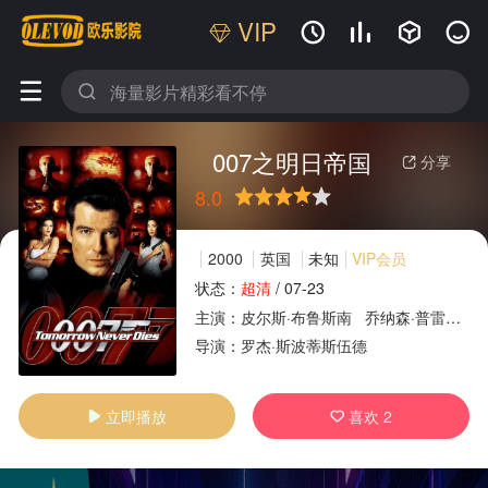
VIP






007之明日帝国
分享

8.0
很差
较差
还行
推荐
力荐
2000
英国
未知
VIP会员
状态：
超清
/
07-23
主演：
皮尔斯·布鲁斯南
乔纳森·普雷斯
广告
导演：
罗杰·斯波蒂斯伍德
立即播放
喜欢
2

