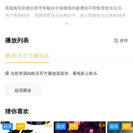
英国海军的德文郡号军舰在中国领海内被遭到不明鱼雷攻击沉没。
为了查明情况，英国海军决定动用武力，派出军舰前往出事海域进
行反击。然而却被秘密情报负责人M（朱迪·丹奇 Judi Dench 饰）

阻止，并派出代号007的情报员詹姆斯·邦德（皮尔斯·布鲁斯南
播放列表
Pierce Brosnan 饰）去查清真正的原因，避免两国之间一触即发的
排序

战争。在不断深入的调查中，媒体大亨卡佛（乔纳森·普雷斯
Jonathan Pryce 饰）进入了邦德的视线。而且在卡佛举办的晚宴
欧乐官方播放器

上，邦德遇上了前女友帕丽丝（泰瑞·海切尔 Teri Hatcher 饰），现
在的卡佛夫人。在帕丽丝的帮助下，邦德利用GPS让已出动的英国
当前资源由欧乐官方播放器提供 - 看电影上欧乐

军舰偏离了航道为自己的调查争取到了宝贵的时间。从卡佛处偷来
的设备上，邦德发现了沉没军舰的准确位置，不过在沉船处却与中
超清播放
国女特工林惠（杨紫琼 饰）一起被卡佛擒获。原来，卡佛是想通过
引发战争来获得全球媒体的垄断地位。这一次，邦德能否逃出魔掌
捣毁卡佛的阴谋？
猜你喜欢
9.0
8.0
超清
VIP
超清
VIP
超清
VIP