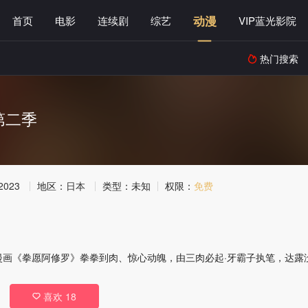
动漫
首页
电影
连续剧
综艺
VIP蓝光影院
热门搜索

第二季
2023
地区：
日本
类型：
未知
权限：
免费
画《拳愿阿修罗》拳拳到肉、惊心动魄，由三肉必起·牙霸子执笔，达露没
喜欢
18
