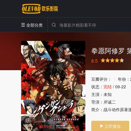
全部分类


拳愿阿修罗 
8.5
很差
较差
还行
推荐
力荐
豆瓣评分：
年份：
状态：
完结
/
09-22
主演：
未知
导演：
岸诚二
简介：
战斗动作原著漫
立即播放
