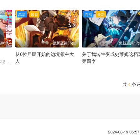
香 小市真琴 杉田智和 千叶翔也 三宅麻理惠
梶原岳人 石川由依 相良茉优 市道真央 小坂井祐莉绘 森川智
8.2
8.0
8
高清
最新
高清
最新
06集
更新至第06集
更新至第17
从0位居民开始的边境领主大
关于我转生变成史莱姆这档
人
第四季
纱绫 藤村花音 日高范子 种崎敦美 野上尤加奈 井上喜久子
松田健一郎 若山诗音 坂泰斗 伊藤美来 白石晴香 福山润 安
未知
共
4
条
2024-08-19 05:57