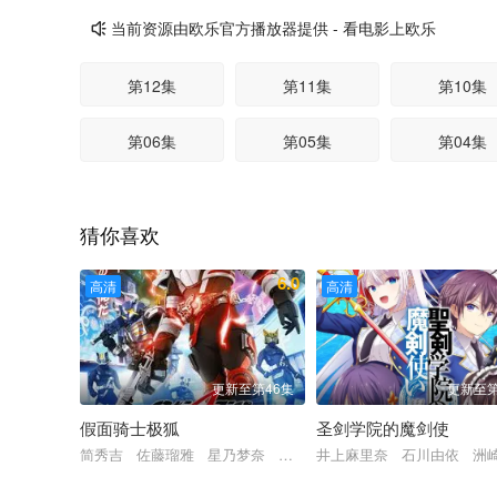
当前资源由欧乐官方播放器提供 - 看电影上欧乐

第12集
第11集
第10集
第06集
第05集
第04集
猜你喜欢
6.0
高清
高清
更新至第46集
更新至第
假面骑士极狐
圣剑学院的魔剑使
简秀吉 佐藤瑠雅 星乃梦奈 杢代和人 青岛心 忍成修吾
井上麻里奈 石川由依 洲