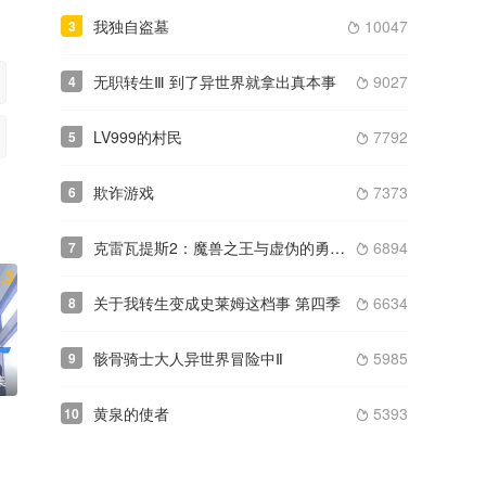
我独自盗墓
10047
3

无职转生Ⅲ 到了异世界就拿出真本事
9027
4

LV999的村民
7792
5

欺诈游戏
7373
6

克雷瓦提斯2：魔兽之王与虚伪的勇者传承
6894
7

.3
关于我转生变成史莱姆这档事 第四季
6634
8

骸骨骑士大人异世界冒险中Ⅱ
5985
9

集
黄泉的使者
5393
10
