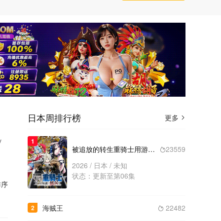
日本周排行榜
更多

y
1
被追放的转生重骑士用游戏知识开无双
23559

2026 / 日本 / 未知
状态：更新至第06集
序
海贼王
22482
2
