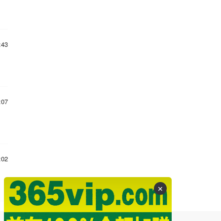
:43
:07
:02
✕