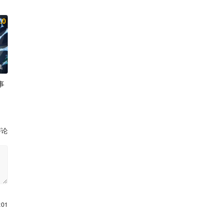
之 小山刚志 丸冈和佳奈 照井悠希 宫咲明里 花井美春 木下铃奈
.0
集
事
田陆矢 阿保玛利亚 鲸 日笠阳子 东山奈央
评论
:01