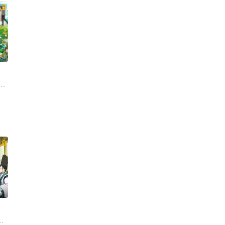
.2
集
桥李依 堀江瞬
.0
集
里 铃代纱弓 悠木碧 户谷菊之介 中村悠一 小西克幸