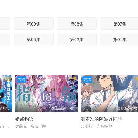
第09集
第08集
第07集
第03集
第02集
第01集
8.0
7.6
8
高清
高清
12集
更新至第25集
更新至第12
婚戒物语
测不准的阿波连同学
崎绫 五十岚裕美 黑木穗乃香
佐藤元 鬼头明里
水濑祈 寺岛拓笃