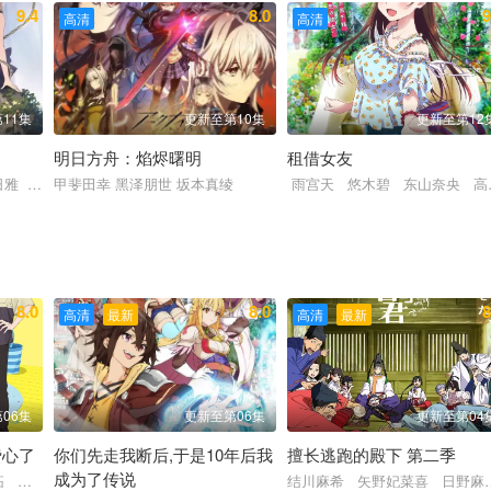
9.4
8.0
9
高清
高清
11集
更新至第10集
更新至第12
明日方舟：焰烬曙明
租借女友
日雅 八代拓 花守由美里
甲斐田幸 黑泽朋世 坂本真绫
雨宫天 悠木碧 东山奈央 高
8.0
8.0
8
高清
最新
高清
最新
06集
更新至第06集
更新至第04
费心了
你们先走我断后,于是10年后我
擅长逃跑的殿下 第二季
成为了传说
拓 小野贤章 寺泽百花 小野大辅 远藤绫
结川麻希 矢野妃菜喜 日野麻