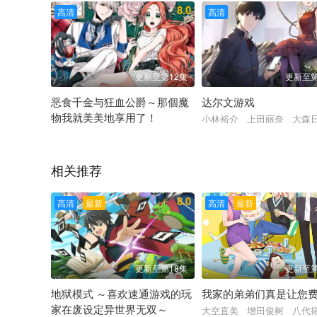
8.0
高清
高清
更新至第12集
更新至第
恶食千金与狂血公爵～那個魔
达尔文游戏
物我就美美地享用了！
小林裕介 上田丽奈 大森
中村栞奈 坂泰斗
相关推荐
8.0
高清
最新
高清
最新
更新至第18集
更新至第
地狱模式 ～喜欢速通游戏的玩
我家的弟弟们真是让您
家在废设定异世界无双～
大空直美 增田俊树 八代