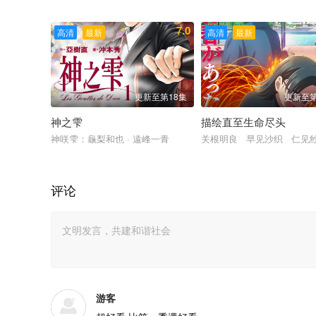
田村睦心 饭冢麻结 畠中祐 千本木彩花 石川英郎 大原沙耶
7.0
高清
最新
高清
最新
更新至第18集
更新至第
神之雫
描绘直至生命尽头
神咲雫：龜梨和也 · 遠峰一青
关根明良 早见沙织 仁见
评论
游客