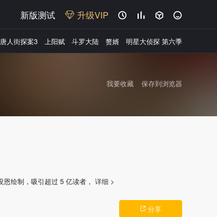
新版测试
升级VIP




唐人街探案3
上阳赋
斗罗大陆
赘婿
明星大侦探 第六季
我要收藏
保存到浏览器
广告
恩绘制，吸引超过 5 亿读者，
详细 >
分享
