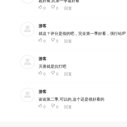
超好看,比第一季還好看

0

0
回复
游客
就这？评分是假的吧，完全第一季好看，强行站IP

0

5
回复
游客
灭唐就是抗打吧

0

0
回复
游客
诶诶第二季,可以的,这个还是很好看的

0

0
回复