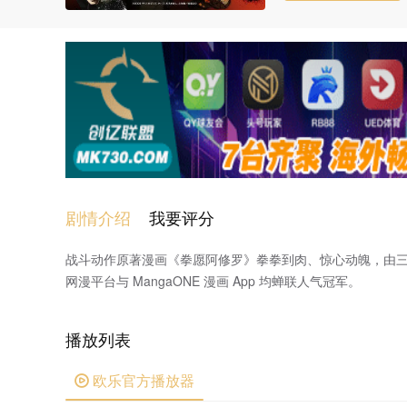
剧情介绍
我要评分
战斗动作原著漫画《拳愿阿修罗》拳拳到肉、惊心动魄，由三肉必起
网漫平台与 MangaONE 漫画 App 均蝉联人气冠军。
播放列表
欧乐官方播放器
