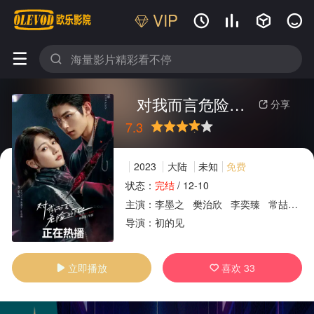
VIP






对我而言危险的他
分享

7.3
很差
较差
还行
推荐
力荐
2023
大陆
未知
免费
状态：
完结
/
12-10
主演：
李墨之
樊治欣
李奕臻
常喆宽
广告
导演：
初的见
立即播放
喜欢
33

