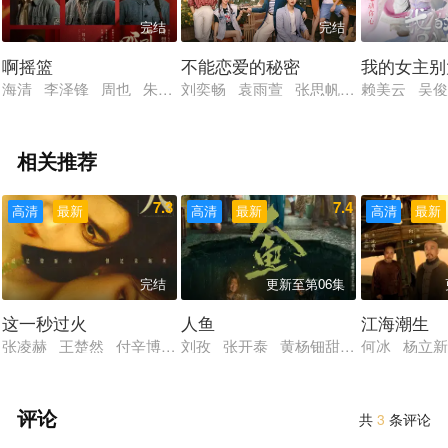
完结
完结
啊摇篮
不能恋爱的秘密
我的女主别
海清 李泽锋 周也 朱锐 徐绍瑛 郎月婷 李芯逸 田征 刘润南
刘奕畅 袁雨萱 张思帆 许晓诺 千喆
赖美云 吴俊
相关推荐
7.3
7.4
高清
最新
高清
最新
高清
最新
完结
更新至第06集
这一秒过火
人鱼
江海潮生
张凌赫 王楚然 付辛博 徐振轩 鹤秋 王籽苏 胡杏儿 沙宝亮
刘孜 张开泰 黄杨钿甜 董勇 张帆 
何冰 杨立新
评论
共
3
条评论