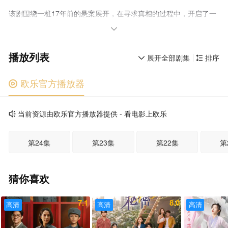
该剧围绕一桩17年前的悬案展开，在寻求真相的过程中，开启了一
系列奇幻且治愈的故事。

播放列表
展开全部剧集
排序


欧乐官方播放器

当前资源由欧乐官方播放器提供 - 看电影上欧乐

第24集
第23集
第22集
第
猜你喜欢
7.1
8.0
高清
高清
高清