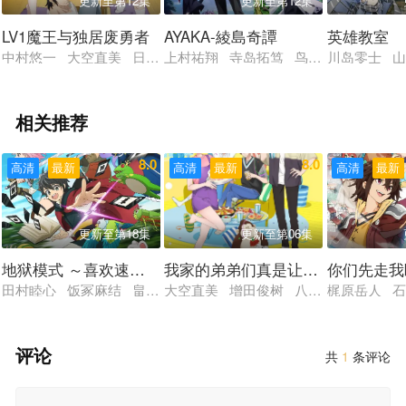
更新至第12集
更新至第12集
LV1魔王与独居废勇者
AYAKA-綾島奇譚
英雄教室
中村悠一 大空直美 日笠阳子 松冈祯丞 下野纮
上村祐翔 寺岛拓笃 鸟海浩辅 梅原裕
川岛零士 山
相关推荐
8.0
8.0
高清
最新
高清
最新
高清
最新
更新至第18集
更新至第06集
地狱模式 ～喜欢速通游戏的玩家在废设定异世界无双～
我家的弟弟们真是让您费心了
你们先走我
田村睦心 饭冢麻结 畠中祐 千本木彩花 石川英郎 大原沙耶香
大空直美 增田俊树 八代拓 小野贤章
梶原岳人 石
评论
共
1
条评论