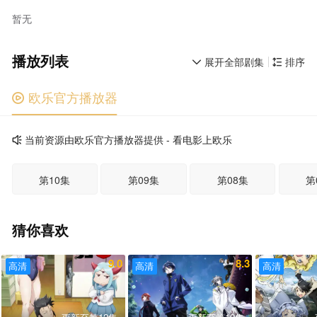
暂无
播放列表
展开全部剧集
排序


欧乐官方播放器

当前资源由欧乐官方播放器提供 - 看电影上欧乐

第10集
第09集
第08集
第
猜你喜欢
9.0
8.3
高清
高清
高清