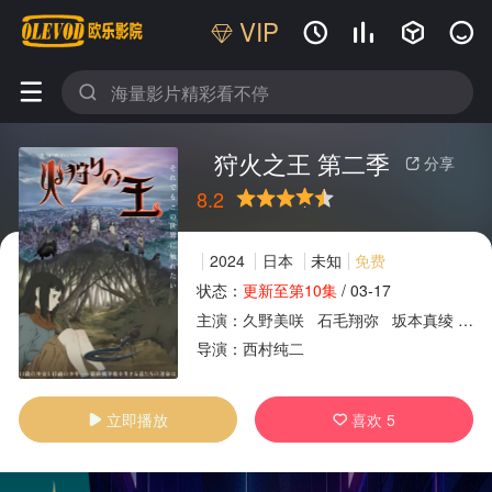
VIP






狩火之王 第二季
分享

8.2
很差
较差
还行
推荐
力荐
2024
日本
未知
免费
状态：
更新至第10集
/
03-17
主演：
久野美咲
石毛翔弥
坂本真绫
细
广告
导演：
西村纯二
立即播放
喜欢
5

