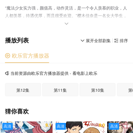
“魔法少女实力强，颜值高，动作灵活，是一个令人羡慕的职业，人
人都羡慕，待遇优厚，而且很受欢迎。”樱木佳奈是一名女大学生，
由于没有收到工作机会，她正在找工作遇到困难。她失去了信心，

认为社会不需要她。某天，在采访现场，他陷入了一场被称
播放列表
为“谜”的自然灾害。将她从困境中拯救出来的，是性格不良的魔法
展开全部剧集
排序


少女越谷瞳。佳奈利用她与生俱来的记忆，帮助越谷对抗“谜团”。
作为魔法少女的天赋被发现，作为应届毕业生加入了风险投资公司
欧乐官方播放器

Magilmier株式会社！怀着对人们的生活和工作的责任感，她迈出了
作为社会一员、作为魔法少女的第一步。
当前资源由欧乐官方播放器提供 - 看电影上欧乐

第12集
第11集
第10集
第
猜你喜欢
9.1
9.0
高清
高清
高清