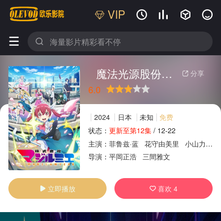
VIP






魔法光源股份有限公司
分享

6.0
很差
较差
还行
推荐
力荐
2024
日本
未知
免费
状态：
更新至第12集
/
12-22
主演：
菲鲁兹·蓝
花守由美里
小山力也
广告
导演：
平岡正浩
三間雅文
立即播放
喜欢
4

