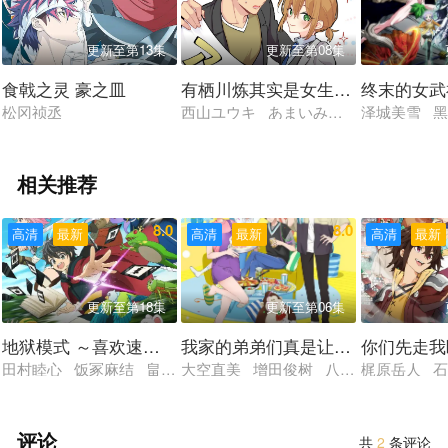
更新至第13集
更新至第08集
食戟之灵 豪之皿
有栖川炼其实是女生对吧
终末的女武
松冈祯丞
西山ユウキ あまいみるく 夏樹柑菜 
泽城美雪 黑
相关推荐
8.0
8.0
高清
最新
高清
最新
高清
最新
更新至第18集
更新至第06集
地狱模式 ～喜欢速通游戏的玩家在废设定异世界无双～
我家的弟弟们真是让您费心了
你们先走我
田村睦心 饭冢麻结 畠中祐 千本木彩花 石川英郎 大原沙耶香
大空直美 增田俊树 八代拓 小野贤章
梶原岳人 石
评论
共
2
条评论