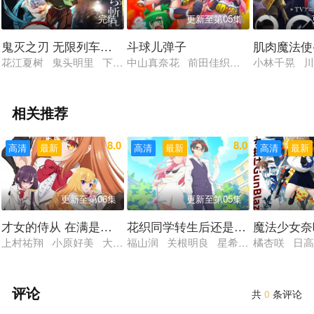
完结
更新至第05集
鬼灭之刃 无限列车篇TV版
斗球儿弹子
肌肉魔法使-
花江夏树 鬼头明里 下野纮 松冈祯丞 日野聪
中山真奈花 前田佳织里 关根明良 大
小林千晃 
相关推荐
8.0
8.0
高清
最新
高清
最新
高清
最新
更新至第06集
更新至第05集
才女的侍从 在满是高岭之花的贵族学校暗中照顾（毫无生
花织同学转生后还是想干架
魔法少女奈
上村祐翔 小原好美 大西沙织 土屋李央 小清水亚美
福山润 关根明良 星希成奏 上田瞳 
橘杏咲 日
评论
共
0
条评论