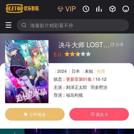
VIP






决斗大师 LOST ～追忆的水晶～
分享

5.0
很差
较差
还行
推荐
力荐
2024
日本
未知
免费
状态：
更新至第01集
/
10-12
主演：
鹈泽正太郎
羽多野涉
广告
导演：
福岛利规
立即播放
喜欢
0

