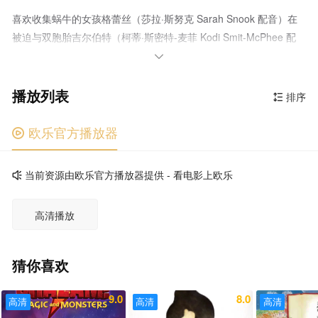
喜欢收集蜗牛的女孩格蕾丝（莎拉·斯努克 Sarah Snook 配音）在
被迫与双胞胎吉尔伯特（柯蒂·斯密特-麦菲 Kodi Smit-McPhee 配
音）分开后，结识了古怪的老奶奶萍奇（杰基·韦佛 Jacki Weaver

配音），逐渐找到新的希望和快乐。
播放列表
排序

欧乐官方播放器

当前资源由欧乐官方播放器提供 - 看电影上欧乐

高清播放
猜你喜欢
9.0
8.0
高清
高清
高清