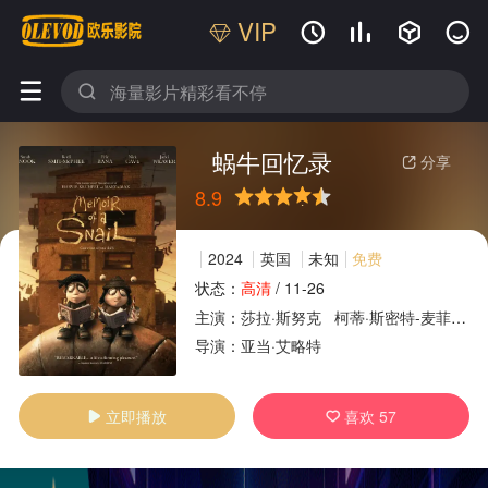
VIP






蜗牛回忆录
分享

8.9
很差
较差
还行
推荐
力荐
2024
英国
未知
免费
状态：
高清
/
11-26
主演：
莎拉·斯努克
柯蒂·斯密特-麦菲
杰
广告
导演：
亚当·艾略特
立即播放
喜欢
57

