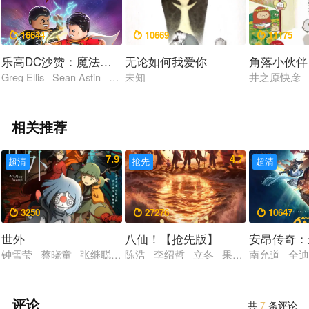
16644
10669
11175



乐高DC沙赞：魔法与怪物
无论如何我爱你
角落小伙伴
Greg Ellis Sean Astin Dee Bradley Baker
未知
井之原快彦
相关推荐
7.9
4.7
超清
抢先
超清
3250
27276
10647



世外
八仙！【抢先版】
安昂传奇：
钟雪莹 蔡晓童 张继聪 谢安琪 柯炜林 杨雅文
陈浩 李绍哲 立冬 果子哥哥 董天弋
南允道 全迪
评论
共
7
条评论