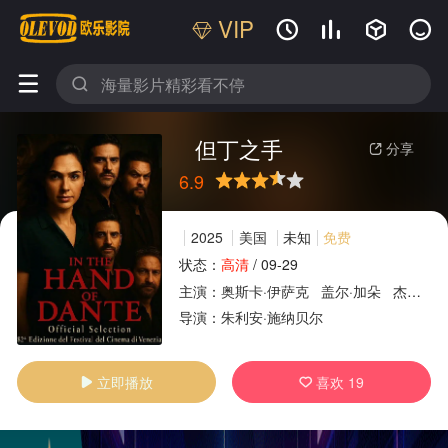
VIP






但丁之手
分享

6.9
很差
较差
还行
推荐
力荐
2025
美国
未知
免费
状态：
高清
/
09-29
主演：
奥斯卡·伊萨克
盖尔·加朵
杰森·莫玛
广告
导演：
朱利安·施纳贝尔
立即播放
喜欢
19

