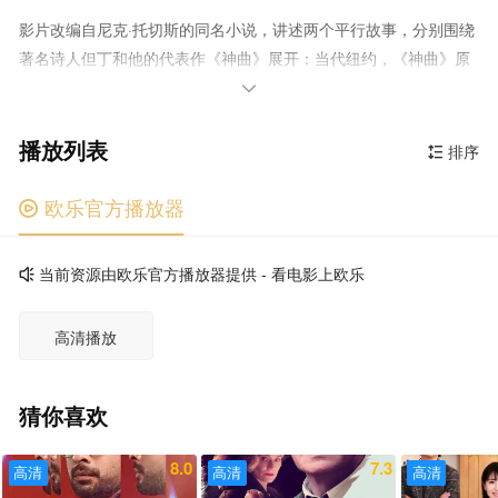
影片改编自尼克·托切斯的同名小说，讲述两个平行故事，分别围绕
著名诗人但丁和他的代表作《神曲》展开：当代纽约，《神曲》原
稿出现在一个黑市走私团伙的手中，厌倦现状的学者尼克（奥斯卡·

伊萨克 Oscar Isaac 饰）被他们召唤去辨别真伪。尼克最终因诱惑
播放列表
而违抗黑手党偷走了手稿，和他的爱人茱丽叶塔（盖尔·加朵 Gal
排序

Gadot 饰）踏上了一条黑暗暴力之路，从隐喻式的地狱到天
堂。 平行时空，但丁（奥斯卡·伊萨克 Oscar Isaac 饰）受困于
欧乐官方播放器

和杰玛（盖尔·加朵 Gal Gadot 饰）的无爱婚姻，他逃到西西里岛创
作了自己最伟大的作品《神曲》，使他逝去的爱人碧翠斯永垂不
当前资源由欧乐官方播放器提供 - 看电影上欧乐

朽。 尼克和但丁的时间线编织不同的道路，但两人又紧密相连
——都迷失在了在对爱、美和上帝预示的追逐中。
高清播放
猜你喜欢
8.0
7.3
高清
高清
高清