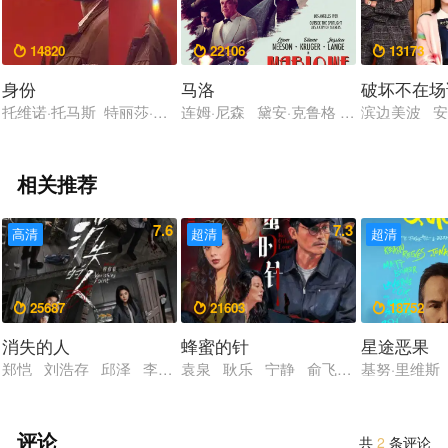
14820
22106
13173



身份
马洛
破坏不在场
托维诺·托马斯 特丽莎·克里希南 维奈莱 曼迪拉·贝迪
连姆·尼森 黛安·克鲁格 杰西卡·兰格 
滨边美波 
相关推荐
7.6
7.3
高清
超清
超清
25687
21603
18752



消失的人
蜂蜜的针
星途恶果
郑恺 刘浩存 邱泽 李晨 姜妍 黄小蕾 李梦 张琪 毕雯珺 冯
袁泉 耿乐 宁静 俞飞鸿 齐溪 陈冲
基努·里维斯
评论
共
2
条评论