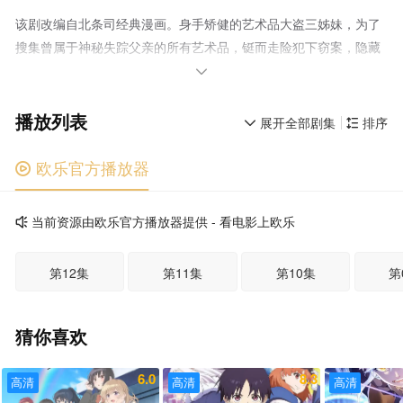
该剧改编自北条司经典漫画。身手矫健的艺术品大盗三姊妹，为了
搜集曾属于神秘失踪父亲的所有艺术品，铤而走险犯下窃案，隐藏
在稀世珍品下的真相究竟为何？

播放列表
展开全部剧集
排序


欧乐官方播放器

当前资源由欧乐官方播放器提供 - 看电影上欧乐

第12集
第11集
第10集
第
猜你喜欢
6.0
8.3
高清
高清
高清