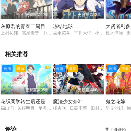
更新至第12集
更新至第13集
灰原君的青春二周目
冻结地球
大贤者利多
上村祐翔 高尾奏音 中村栞奈 山根绮 铃代纱弓 铃木崚汰 大
吉永拓斗 平川大辅 小清水亚美 田村
榎木淳弥 
相关推荐
8.0
8.0
高清
最新
高清
最新
高清
最新
更新至第05集
更新至第06集
花织同学转生后还是想干架
魔法少女奈叶
鬼之花嫁
福山润 关根明良 星希成奏 上田瞳 德井青空
橘杏咲 日高里菜 田村由香里 水树奈
早见沙织 
评论
共
7
条评论