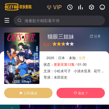
VIP






猫眼三姐妹
分享

6.0
很差
较差
还行
推荐
力荐
2025
日本
未知
免费
状态：
更新至第12集
/
01-30
主演：
小松未可子
小清水亚美
花守由美里
广告
导演：
末田宜史
立即播放
喜欢
7

