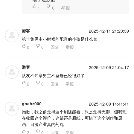

1

0
举报
游客
2025-12-11 21:23:39
第十集男主小时候的配音的小孩是什么鬼

0

0
回复
举报
游客
2025-12-09 21:04:17
队友不知章男主不圣母已经很好了

2

0
回复
举报
gnahz000
2025-12-09 14:41:41
抱歉，我之前觉得这个剧还能看，只是觉得无聊，但我现
在收回这个评价，这部还是厕纸，可惜了这个制作和原
画。日漫产业真的药丸

3

0
回复
举报