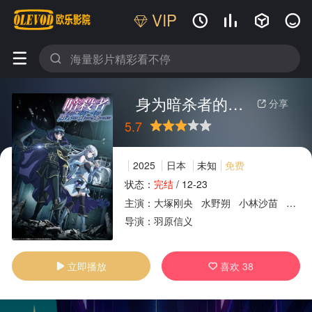
VIP






身为暗杀者的我明显比勇者还强
分享

5.7
很差
较差
还行
推荐
力荐
2025
日本
未知
免费
状态：
完结
/
12-23
主演：
大塚刚央
水野朔
小林沙苗
田村
广告
导演：
羽原信义
立即播放
喜欢
38

