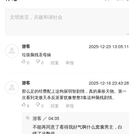
游客
2025-12-23 13:05:11
垃圾脑残圣母婊

0

0
回复
举报
游客
2025-12-16 23:43:28
那么足的经费配上这狗屎弱智剧情，真的暴殄天物。第一
次看到龙傲天杀反派要犹豫整整3集这种脑残剧情。

6

0
回复
举报
游客 ／ 04:35
不能再同意了看得我好气啊什么窝囊男主，白
瞎了这数值