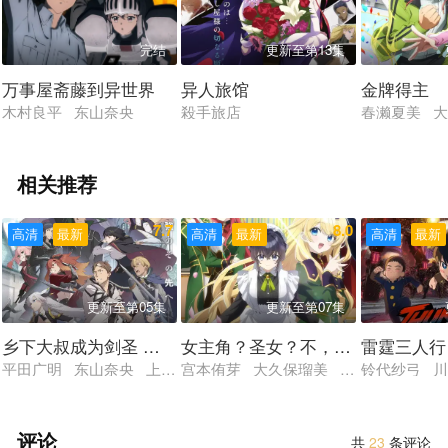
完结
更新至第13集
万事屋斋藤到异世界
异人旅馆
金牌得主
木村良平 东山奈央
殺手旅店
春濑夏美 
相关推荐
7.7
8.0
高清
最新
高清
最新
高清
最新
更新至第05集
更新至第07集
乡下大叔成为剑圣 第二季
女主角？圣女？不，我是杂役女仆
雷霆三人行
平田广明 东山奈央 上田瞳 广濑有纪 矢野妃菜喜 仲田亚里沙
宫本侑芽 大久保瑠美 日笠阳子 天崎
铃代纱弓 川
评论
共
23
条评论