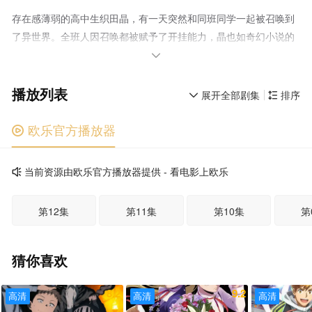
存在感薄弱的高中生织田晶，有一天突然和同班同学一起被召唤到
了异世界。全班人因召唤都被赋予了开挂能力，晶也如奇幻小说的
标准剧情一般获得了暗杀者的力量——到此为止都还是在预料之内

的，然而问题是身为区区暗杀者的晶的属性数值居然轻松就凌驾于
播放列表
作为同班同学的勇者之上？！ 而且以暗杀者技能发现了主导异
展开全部剧集
排序


世界召唤的国王的阴谋的晶，被安上了冤罪。逃亡到的地点是前人
未至的迷宫深层。发誓要向国王复仇的晶为了寻求更强的力量而突
欧乐官方播放器

进迷宫，并与精灵族神子艾蜜莉亚相遇——。 暗杀者少年与神
子少女一同成为最强的异世界奇幻故事，开幕！
当前资源由欧乐官方播放器提供 - 看电影上欧乐

第12集
第11集
第10集
第
猜你喜欢
8.2
9.2
高清
高清
高清