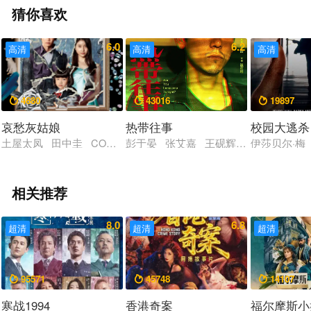
猜你喜欢
6.0
6.2
高清
高清
高清
4680
43016
19897



哀愁灰姑娘
热带往事
校园大逃杀
土屋太凤 田中圭 COCO 山田杏奈
彭于晏 张艾嘉 王砚辉 章宇 姜珮瑶
伊莎贝尔·梅
相关推荐
8.0
6.8
超清
超清
超清
95571
45748
14107



寒战1994
香港奇案
福尔摩斯小