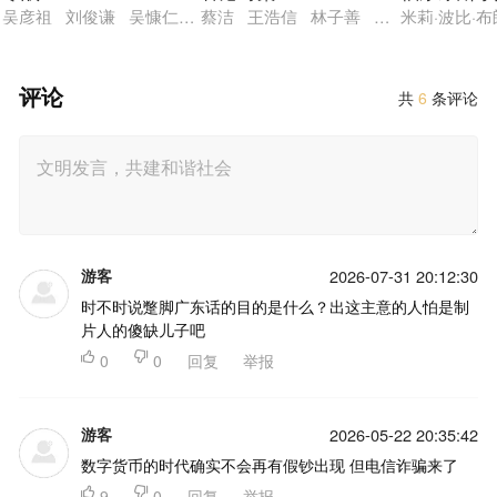
吴彦祖 刘俊谦 吴慷仁 谢君豪 王丹妮 廖子妤 艾丹·吉伦 休
蔡洁 王浩信 林子善 岑珈其 洪浚嘉
米莉·波比·
评论
共
6
条评论
游客
2026-07-31 20:12:30
时不时说蹩脚广东话的目的是什么？出这主意的人怕是制
片人的傻缺儿子吧

0

0
回复
举报
游客
2026-05-22 20:35:42
数字货币的时代确实不会再有假钞出现 但电信诈骗来了

9

0
回复
举报