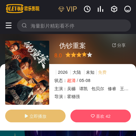
VIP






伪钞重案
分享

8.0
很差
较差
还行
推荐
力荐
2026
大陆
未知
免费
状态：
超清
/
05-08
主演：
吴樾
谭凯
包贝尔
修睿
王李丹鈮
广告
导演：
霍穗强
立即播放
喜欢
42

