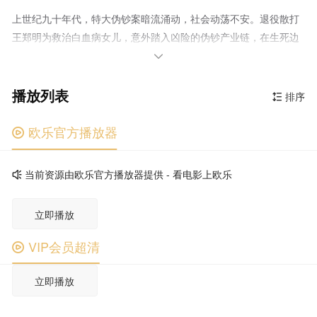
上世纪九十年代，特大伪钞案暗流涌动，社会动荡不安。退役散打
王郑明为救治白血病女儿，意外踏入凶险的伪钞产业链，在生死边
缘挣扎求生。刑警谢家同誓破伪钞源头，二人从针锋相对到暗中周

旋，上演猫鼠博弈。郑明在暴利与良知间反复拉扯，暗中向警方传
播放列表
递线索，试图戴罪立功。当他决心交出核心伪钞母版、彻底脱身
排序

时，女儿却被绑架要挟。绝境之下，他与谢家同放下隔阂，联手出
击，在宗族宗祠与民俗游行中展开终极血战，捣毁庞大伪钞帝国，
欧乐官方播放器

以热血捍卫正义与亲情。
当前资源由欧乐官方播放器提供 - 看电影上欧乐

立即播放
VIP会员超清

立即播放