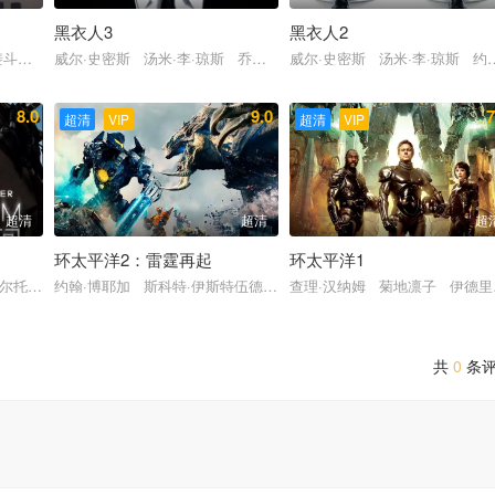
黑衣人3
黑衣人2
尔·哈利 迈克尔·肯尼斯·威廉姆斯
斗娜 高我星 吴达洙 李在应 尹宰文 金雷夏 朴努植 高素熙 大卫·杰瑟
威尔·史密斯 汤米·李·琼斯 乔什·布洛林 杰梅奈·克莱门特 艾玛·
威尔·史密斯 汤米·李·琼斯 约
8.0
9.0
7
超清
VIP
超清
VIP
超清
超清
超
环太平洋2：雷霆再起
环太平洋1
 雷普·汤恩 托尼·夏尔赫布
尔托·科普雷 艾莉丝·布拉加 迭戈·卢纳
约翰·博耶加 斯科特·伊斯特伍德 卡莉·史派妮 景甜 查理·戴
查理·汉纳姆 菊地凛子 伊德里
共
0
条