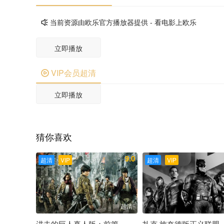
当前资源由欧乐官方播放器提供 - 看电影上欧乐

立即播放
VIP会员超清

立即播放
猜你喜欢
9.0
超清
VIP
超清
VIP
超清
进击的巨人真人版：前篇
扎克·施奈德版正义联盟