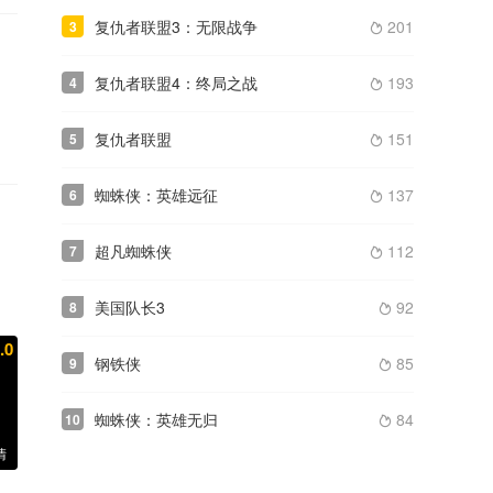
复仇者联盟3：无限战争
201
3

复仇者联盟4：终局之战
193
4

复仇者联盟
151
5

蜘蛛侠：英雄远征
137
6

超凡蜘蛛侠
112
7

美国队长3
92
8

.0
钢铁侠
85
9

蜘蛛侠：英雄无归
84
10

清