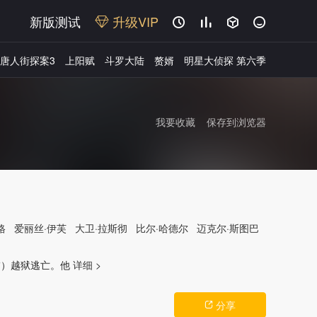
新版测试
升级VIP




唐人街探案3
上阳赋
斗罗大陆
赘婿
明星大侦探 第六季
我要收藏
保存到浏览器
格
爱丽丝·伊芙
大卫·拉斯彻
比尔·哈德尔
迈克尔·斯图巴
广告
 饰）越狱逃亡。他
详细 >
分享
