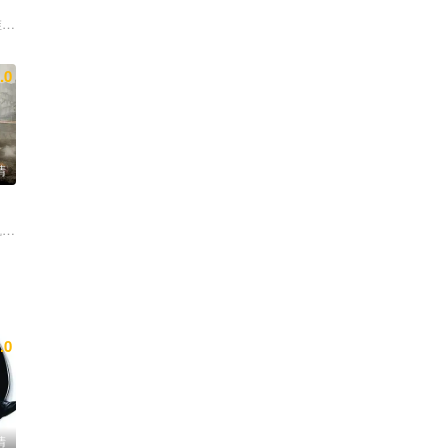
罗尼卡·卡维特 哈利·戴恩·斯坦通 约翰·赫特
.0
清
凯尔希·格兰莫 妮可拉·佩尔茨 杰克·莱诺
.0
清