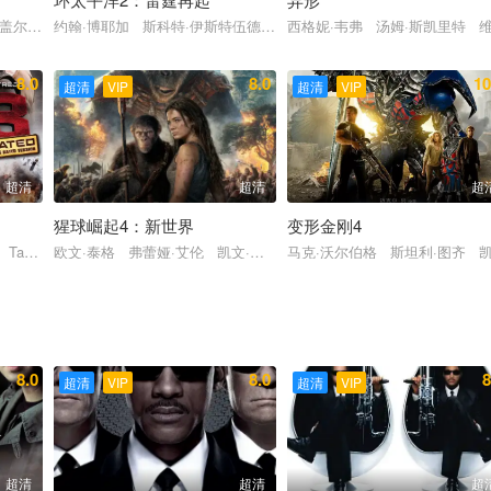
 盖尔·加朵 杰森·莫玛 埃兹拉·米勒
约翰·博耶加 斯科特·伊斯特伍德 卡莉·史派妮 景甜 查理·戴
西格妮·韦弗 汤姆·斯凯里特 维
8.0
8.0
10
超清
VIP
超清
VIP
超清
超清
超
猩球崛起4：新世界
变形金刚4
 Tanit Phoenix Luke Goss
欧文·泰格 弗蕾娅·艾伦 凯文·杜兰 彼德·梅肯 威廉姆·H·梅西
马克·沃尔伯格 斯坦利·图齐 
8.0
8.0
8
超清
VIP
超清
VIP
超清
超清
超