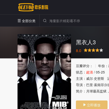
全部分类


黑衣人3
8.0
很差
较差
还行
推荐
力荐
豆瓣评分：
年份：
状态：
超清
/
05-25
主演：
威尔·史密斯
导演：
巴里·索南菲尔
简介：
月球最高监狱，穷
立即播放
