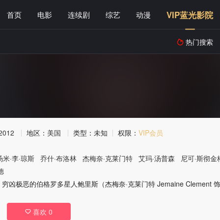
VIP蓝光影院
首页
电影
连续剧
综艺
动漫
热门搜索

2012
地区：
美国
类型：
未知
权限：
VIP会员
汤米·李·琼斯
乔什·布洛林
杰梅奈·克莱门特
艾玛·汤普森
尼可·斯彻金
德
凶极恶的伯格罗多星人鲍里斯（杰梅奈·克莱门特 Jemaine Clement
喜欢
0
