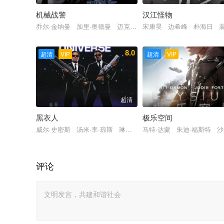
机械战警
汉江怪物
乔尔·金纳曼 加里·奥德曼 迈克尔·基顿 艾比·考尼什 杰基·厄
宋康昊 边希峰 朴海日 裴
8.0
超清
VIP
超清
VIP
超清
黑衣人
极乐空间
威尔·史密斯 汤米·李·琼斯 琳达·费奥伦蒂诺 文森特·多诺费奥
马特·达蒙 朱迪·福斯特 沙
评论