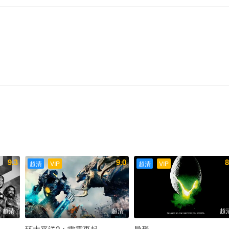
9.3
9.0
8
超清
VIP
超清
VIP
超清
超清
超
环太平洋2：雷霆再起
异形