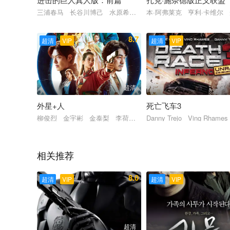
三浦春马 长谷川博己 水原希子 本乡奏多 三浦贵大
本·阿弗莱克 亨利·卡维尔
8.7
超清
VIP
超清
VIP
超清
外星+人
死亡飞车3
柳俊烈 金宇彬 金泰梨 李荷妮 赵祐镇
Danny Trejo Ving Rhames
相关推荐
8.0
超清
VIP
超清
VIP
超清