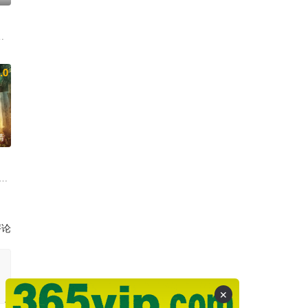
夫·安西尔莫 克林顿·摩根 斯科特·威尔森 任弼星
汤普森 尼可·斯彻金格 爱丽丝·伊芙 大卫·拉斯彻 比尔·哈德尔 迈克尔·斯图
翰尼·诺克斯维尔 罗莎里奥·道森 雷普·汤恩 拉腊·弗林·鲍尔 帕特里克·沃
.0
清
斯·艾尔巴 查理·戴 朗·普尔曼
评论
✕