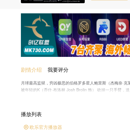
剧情介绍
我要评分
月球最高监狱，穷凶极恶的伯格罗多星人鲍里斯（杰梅奈·克莱门特 
被年轻的K（乔什·布洛林 Josh Brolin 饰） 砍掉一只
密斯 Will Smith 饰）和K（汤米·李·琼斯 Tommy L
个好搭档心生隔阂。 崭新的一天，J发现K消失不见，周围
A网也不复存在。在这危急时刻，伯格罗多星人大举入侵地球
播放列表
欧乐官方播放器
