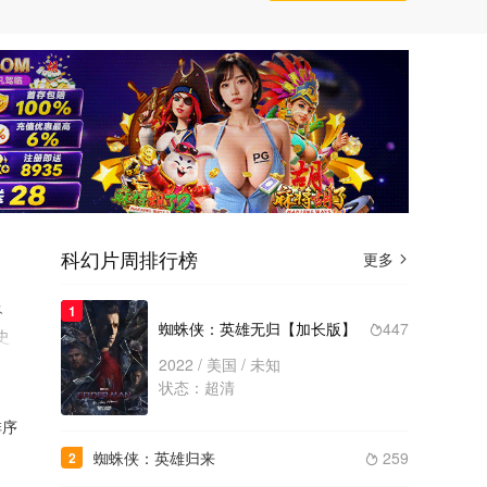
科幻片周排行榜
更多

终
1
蜘蛛侠：英雄无归【加长版】
447

史
两
2022 / 美国 / 未知
状态：超清
的
序
蜘蛛侠：英雄归来
259
2
