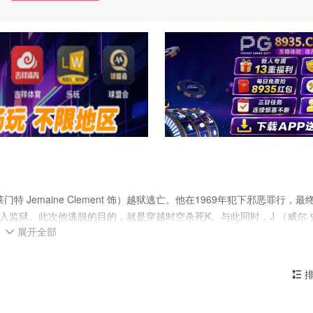
Jemaine Clement 饰）越狱逃亡。他在1969年犯下邪恶罪行，最
手臂，送入监狱。此次他逃脱的目的，就是穿越时空杀死K。与此同时，J （威尔·
展开全部
ee Jones 饰）一如既往处理各种外星人引起的混乱，因对鲍里斯的案件三缄其口，

更几乎没人知道K这个人。此时的K已在40年前被鲍里斯杀死，他所建立
。为了保护家园，J必须穿越时空再次改变历史……
排
