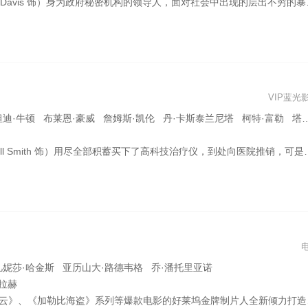
t Robbie 饰）、死亡射手（威尔·史密斯 Will Smith 饰）、回旋镖队长（杰·科特尼 Jai Courtney 饰）、复仇恶魔（杰伊·赫尔南德兹 Jay Hernandez 饰）和杀手鳄（阿德沃尔·阿吉纽依-艾格拜吉 Adewale Akinnuoye-Agbaje 饰）。 他们所要面对的，是拥有强大法力的魅巫（卡拉·迪瓦伊 Cara Delevingne 饰），她和她的哥哥一起制造了一种非常危险的武器，企图用此控制全人类。除此之外，阿曼达还必须提防为了解救女友小丑女而不惜一切手段的危险人物小丑
VIP蓝光
伦 丹·卡斯泰兰尼塔 柯特·富勒 塔卡尤·费舍尔 凯文·韦斯特 乔治·张 戴维·迈克尔·西尔弗曼 多米尼克·博夫 杰弗·卡伦 乔伊芙·拉文 斯科特·克拉斯
良好的生活环境给妻儿，妻子（桑迪·牛顿 Thandie Newton 饰）最终选择离开家。从此他带着儿子克里斯托夫（贾登·史密斯 Jaden Smith 饰）相依为命。克里斯好不容易争取回来一个股票投资公司实习的机会，就算没有报酬，成功机会只有百分之五，他仍努力奋斗，儿子是他的力量。他看尽白眼，与儿子躲在地铁站里的公共厕所里，住在教堂的收容所里…… 他坚信，幸福明天就会来临
凡妮莎·哈金斯 亚历山大·路德韦格 乔·潘托里亚诺
法拉赫
麦克（威尔·史密斯饰）遭遇神秘黑帮势力的暗杀伏击，为了迎战势力庞大火力惊人的黑帮分子，解决隐藏在暗处的危机，麦克找回曾经的搭档马库斯（马丁·劳伦斯饰），“嘴炮二人组”再度集结开启沙雕模式，不仅时刻上演逗比互怼，更在迈阿密街头与黑帮展开空前绝后的飙车枪战大戏。这对最佳搭档究竟能否在枪林弹雨下突出重围，找出幕后黑手完成绝地反杀？