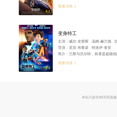
查看详情

8.2
变身特工
主演：
威尔·史密斯 汤姆·赫兰德 
导演：
尼克·布鲁诺 特洛伊·奎安
简介：
兰斯与沃尔特，前者是超级炫酷又迷人
查看详情

9.3
本站只提供WEB页面