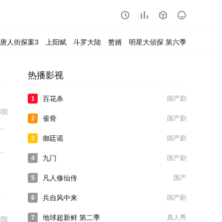




唐人街探案3
上阳赋
斗罗大陆
赘婿
明星大侦探 第六季
热播影视
百花杀
国产剧
1
影院
雀骨
国产剧
2
御廷谣
国产剧
3
九门
国产剧
4
凡人修仙传
国产
5
兵自风中来
国产剧
6
地球超新鲜 第二季
真人秀
7
影院