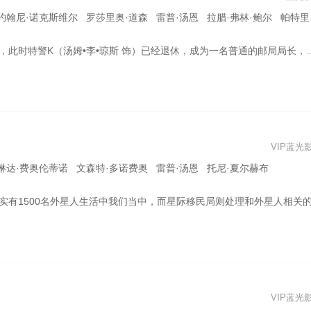
·诺克斯维尔 罗莎里奥·道森 雷普·汤恩 拉腊·弗林·鲍尔 帕特里克·沃伯顿 迈克尔·杰克逊
工作。 卡洛瑟星邪恶女王蛇莲娜来到地球需找宇宙能量“萨塔之星”，占领了MIB的总部。而当年逃亡到地球的萨塔公主萝娜曾请求MIB把 “萨塔之星”藏在地球，全面负责这件事情的K为了地球的安全，拒绝了她。 面对来势汹汹的蛇莲娜，MIB派J去寻找k，调查当年事件的真相，怎样说服失去记忆的K相信外星人的存在，成了J面临的第一个难题……
VIP蓝光
 琳达·费奥伦蒂诺 文森特·多诺费奥 雷普·汤恩 托尼·夏尔赫布
这一组织，成为MIB的一员，代号J，从此没有名字、没有身份，成为特警K（汤姆·李·琼斯 饰）的搭档。 J应对的 第一起事件就是虫族的入侵。亚基伦王子罗斯伯在地球被虫族杀害，而他随身携带的“银河系”——宇宙次原子能源的最好来源也失踪了，若虫族找到，将给亚基伦人带来毁灭性的打击；亚基伦人发出最后通牒，如果地球人不能在一个小时之内交出“银河系”，他们就摧毁地球。 为了地球的安全，K和J不得不挺身而出
VIP蓝光