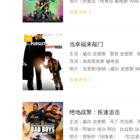
简介：
阿曼达（维奥拉·戴维斯 Viola Davis 饰）身为政府秘密机构的领导人，面对社会中出现的层出不穷的暴力恐怖袭击事件，决心启用一批被关押在监狱中判了无期徒刑的超级反派们，他们是小丑女（玛歌特·罗比 Margo
查看详情

超清
VIP
当幸福来敲门
主演：
威尔·史密斯 贾登·史密斯 坦迪·牛顿 布莱恩·豪威 詹姆斯·凯
导演：
加布里埃莱·穆奇诺
简介：
克里斯•加纳（威尔·史密斯 Will Smith 饰）用尽全部积蓄买下了高科技治疗仪，到处向医院推销，可是价格高昂，接受的人不多。就算他多努力都无法提供一个
查看详情

超清
绝地战警：疾速追击
主演：
威尔·史密斯 马丁·劳伦斯 
导演：
阿迪尔·埃尔·阿比 比拉勒·
简介：
曾制作《珍珠港》、《壮志凌云》、《加勒比海盗》系列等爆款电影的好莱坞金牌制片人全新倾力打造的《绝地战警：疾速追击》，讲述了迈阿密警员