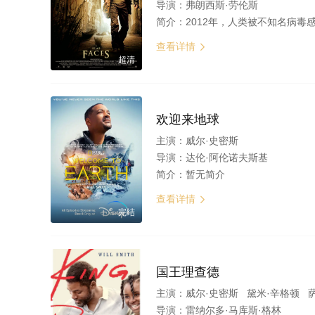
导演：
弗朗西斯·劳伦斯
简介：
2012年，人类被不知名病毒感染，纽约成为一座空城。Robert Neville（Will Smith 饰）是为军方服务的科学家，也是对病毒有免疫力的幸存者。白天，他带着狗Sam在街道上寻找食物，用广播寻找幸存者，在实验室
查看详情

超清
欢迎来地球
主演：
威尔·史密斯
导演：
达伦·阿伦诺夫斯基
简介：
暂无简介
查看详情

完结
国王理查德
主演：
威尔·史密斯 黛米·辛格顿 
导演：
雷纳尔多·马库斯·格林