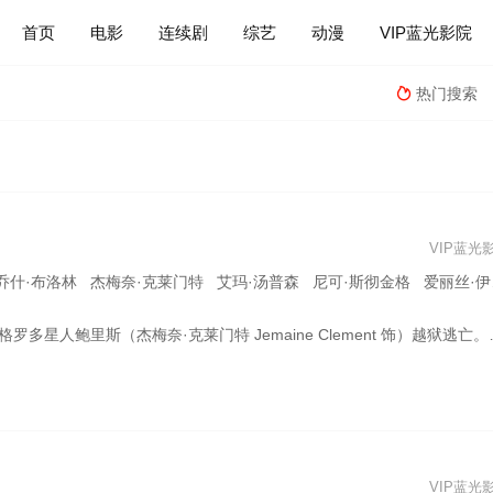
首页
电影
连续剧
综艺
动漫
VIP蓝光影院
热门搜索

VIP蓝光
 杰梅奈·克莱门特 艾玛·汤普森 尼可·斯彻金格 爱丽丝·伊芙 大卫·拉斯彻 比尔·哈德尔 迈克尔·斯图巴
） 砍掉一只手臂，送入监狱。此次他逃脱的目的，就是穿越时空杀死K。与此同时，J （威尔·史密斯 Will Smith 饰）和K（汤米·李·琼斯 Tommy Lee Jones 饰）一如既往处理各种外星人引起的混乱，因对鲍里斯的案件三缄其口，两个好搭档心生隔阂。 崭新的一天，J发现K消失不见，周围更几乎没人知道K这个人。此时的K已在40年前被鲍里斯杀死，他所建立的A网也不复存在。在这危急时刻，伯格罗多星人大举入侵地球。为了保护家园，J必须穿越时空再次改变历史……
VIP蓝光