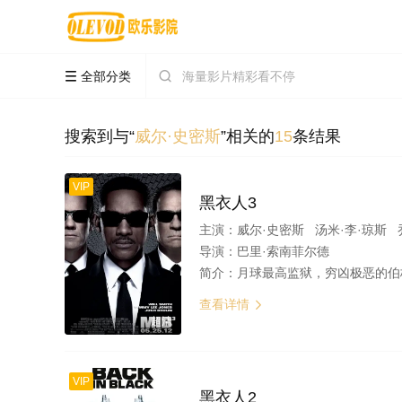
全部分类


搜索到与“
威尔·史密斯
”相关的
15
条结果
VIP
黑衣人3
主演：
威尔·史密斯 汤米·李·琼斯 乔什·布洛林
导演：
巴里·索南菲尔德
简介：
月球最高监狱，穷凶极恶的伯格罗多星人鲍里斯（杰梅奈·克莱门特 Jemaine Clement 饰）越狱逃亡。他在1969年犯下邪恶罪行，最终被年轻的K（乔什·布洛林 Josh Brolin 饰
查看详情

超清
VIP
黑衣人2