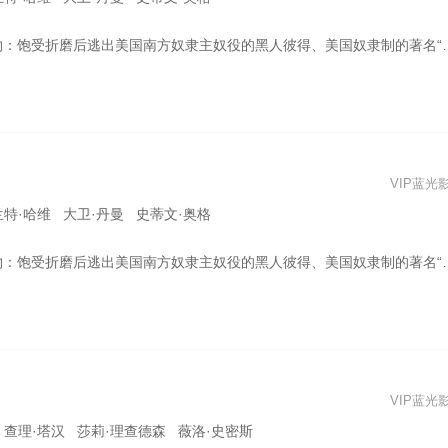
本，故事来自彼得的真实经历：他从奴隶主手中逃出，忍受着冷血的猎人的追杀和路易斯安那州危险的沼泽，一路向北。而当逃到北方军中，接受检查时，彼得露出了自己被种植园中的监工鞭笞得累累伤痕的后背。这一幕被拍成了著名的照片“被鞭打的脊背”(the scourged back)，刊登在1863年5月的《Independent》，以及当年7月4日的《Harper’s Weekly》。该照片成为美国奴隶制残忍暴行的证据之一，发布后推动了废奴运动和促使许多自由的黑人加入联邦军，并流传到世界各地，传言称这张照片使得法国等国家拒绝从美国南方购买棉花。
VIP蓝光
兰特·哈维 大卫·丹曼 史蒂文·奥格
本，故事来自彼得的真实经历：他从奴隶主手中逃出，忍受着冷血的猎人的追杀和路易斯安那州危险的沼泽，一路向北。而当逃到北方军中，接受检查时，彼得露出了自己被种植园中的监工鞭笞得累累伤痕的后背。这一幕被拍成了著名的照片“被鞭打的脊背”(the scourged back)，刊登在1863年5月的《Independent》，以及当年7月4日的《Harper’s Weekly》。该照片成为美国奴隶制残忍暴行的证据之一，发布后推动了废奴运动和促使许多自由的黑人加入联邦军，并流传到世界各地，传言称这张照片使得法国等国家拒绝从美国南方购买棉花。
VIP蓝光
 查理·塔汉 莎莉·理查德森 薇洛·史密斯