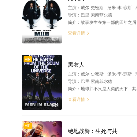
主演：
威尔·史密斯 汤米·李·琼斯 约翰尼
导演：
巴里·索南菲尔德
简介：
故事发生在第一部的四年之后，此时特警K（汤姆•李•琼斯 饰）已经退休，成为一名普通的邮局局长，而J（威尔•史密斯 饰）则继续从事MIB的
查看详情

超清
VIP
黑衣人
主演：
威尔·史密斯 汤米·李·琼斯
导演：
巴里·索南菲尔德
简介：
地球并不只是人类的天下，其实有1500名外星人生活中我们当中，而星际移民局则处理和外星人相关的事情。 纽约普通警察爱德华兹（威尔·史密斯 饰）因缘际会之下加入了
查看详情

超清
VIP
绝地战警：生死与共