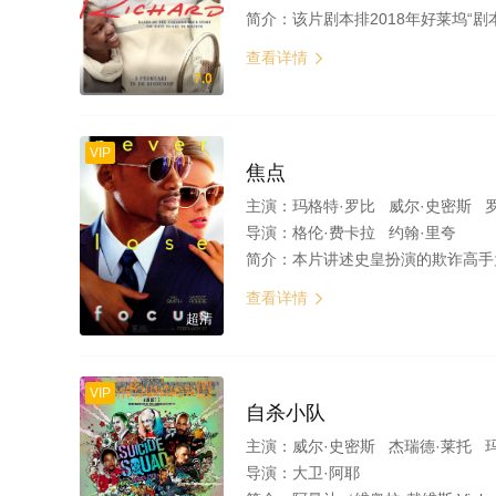
简介：
该片剧本排2018年好莱坞“剧本黑名单”第二，讲述理查德·威廉姆斯的真实故事，这位精明务实、不屈不挠、没有任何网球背景的父亲培养 出了两个
查看详情

7.0
VIP
焦点
主演：
玛格特·罗比 威尔·史密斯 
导演：
格伦·费卡拉 约翰·里夸
简介：
本片讲述史皇扮演的欺诈高手为
查看详情

超清
VIP
自杀小队
主演：
威尔·史密斯 杰瑞德·莱托 
导演：
大卫·阿耶