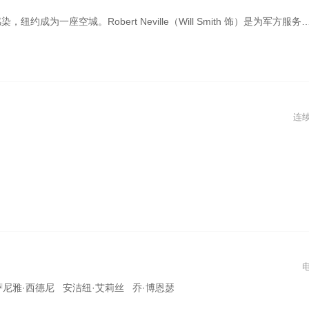
里研究治愈病毒的方法；晚上，他只能躲在屋子里，因为那些感染病毒而没有死亡的人们，成为了“夜魔”只能夜晚出来活动，丧失理智，会攻击所有的人。 某天，Sam也感染病毒死去，Robert Neville陷入了前所未有的孤独。当他准备和“夜魔”们同归于尽的时候，另外一个幸存者Anna(Alice Braga 饰)救了他。Anna相信山上的隔离区还有幸存者，但是固执的Robert Neville却坚持守在纽约。 又一个晚上，“夜魔”攻击Robert Neville的住所，此时他的研究已经获得成功，但是只有坚持到天亮，人类才能得以延存。
连
萨尼雅·西德尼 安洁纽·艾莉丝 乔·博恩瑟