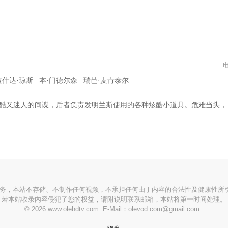
拉什达·琼斯 本·门德尔森 瑞芭·麦肯泰尔
的间谍，后者负责发明兰斯使用的各种炫酷小道具。危难当头，他们必须团结一致才能拯救世界。
服务，本站不存储、不制作任何视频，不承担任何由于内容的合法性及健康性所
若本站收录内容侵犯了您的权益，请附说明联系邮箱，本站将第一时间处理。
© 2026 www.olehdtv.com E-Mail：olevod.com@gmail.com