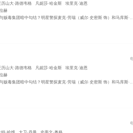
亚历山大·路德韦格 凡妮莎·哈金斯 埃里克·迪恩
法拉赫
饰）和马库斯·伯纳特（马丁·劳伦斯 饰）惨遭背刺，一夜从吃瓜群众沦为全美通缉犯！“怨种兄弟”为查明真相被迫重出江湖，迎接全新刺激挑战！黄金搭档能否绝处求生，在毒贩与同僚的双面夹击下洗刷污名？
亚历山大·路德韦格 凡妮莎·哈金斯 埃里克·迪恩
法拉赫
饰）和马库斯·伯纳特（马丁·劳伦斯 饰）惨遭背刺，一夜从吃瓜群众沦为全美通缉犯！“怨种兄弟”为查明真相被迫重出江湖，迎接全新刺激挑战！黄金搭档能否绝处求生，在毒贩与同僚的双面夹击下洗刷污名？
兰特·哈维 大卫·丹曼 史蒂文·奥格