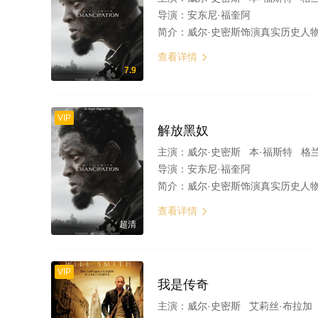
导演：
安东尼·福奎阿
简介：
威尔·史密斯饰演真实历史人物：饱受折磨后逃出美国南方奴隶主奴役的黑人彼得、美国奴隶制的著名“证据”照片的主人公。 影片风格被描述为比起《为奴十二年》，更像梅尔·吉布森执导的《启示录》，Willam N. Collage写剧
查看详情

7.9
VIP
解放黑奴
主演：
威尔·史密斯 本·福斯特 格
导演：
安东尼·福奎阿
简介：
威尔·史密斯饰演真实历史人物：饱受折磨后逃出美国南方奴隶主奴役的黑人彼得、美国奴隶制的著名“证据”照片的主人公。 影片风格被描述为比起《为奴十二年》，更像梅尔·吉布森执导的《启示录》，Willam N. Collage写剧
查看详情

超清
VIP
我是传奇
主演：
威尔·史密斯 艾莉丝·布拉加