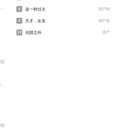
这一秒过火
国产剧
8
天才，女友
国产剧
9
光阴之外
国产
10
影院
。
影院