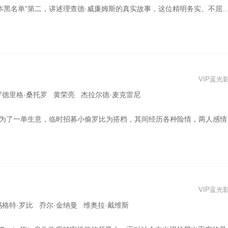
网球天才，她们后来成了超级巨星——维纳斯·威廉姆斯和塞雷娜·威廉姆斯(大威小威)。 理查德·威廉姆斯为女儿们的职业网球生涯起草了一份78页的计划，女孩们在康普顿破旧、杂草丛生的公共球场上学会了这项运动。据报道，在那之前，她们的父亲与一些不喜欢这项运动、不肯让位的年轻硬汉发生了争执。威廉姆斯姐妹后来成为了网球史上最伟大的女选手之二。
VIP蓝光
罗德里格·桑托罗 黄荣亮 杰拉尔德·麦克雷尼
了一单生意，临时招募小偷罗比为搭档，其间经历各种险情，两人感情也开始升温。
VIP蓝光
玛格特·罗比 乔尔·金纳曼 维奥拉·戴维斯