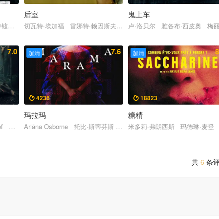
后室
鬼上车
拉尔
申铉彬 金新绿 高洙
切瓦特·埃加福 雷娜特·赖因斯夫 芬恩·本尼特 卢基塔·麦克斯韦
卢·洛贝尔 雅各布·西皮奥 梅
7.0
7.6
8
超清
超清
4236
18823


玛拉玛
糖精
 安迪·里克特 黑莉·菲茨杰拉德 达林·图恩德 克洛伊·布林
f Nadya Arina 英达·帕玛塔萨里 Asha Assuncao
Ariāna Osborne 托比·斯蒂芬斯 乌米·迈尔斯 Evelyn Towersey
米多莉·弗朗西斯 玛德琳·麦登 丹
共
6
条