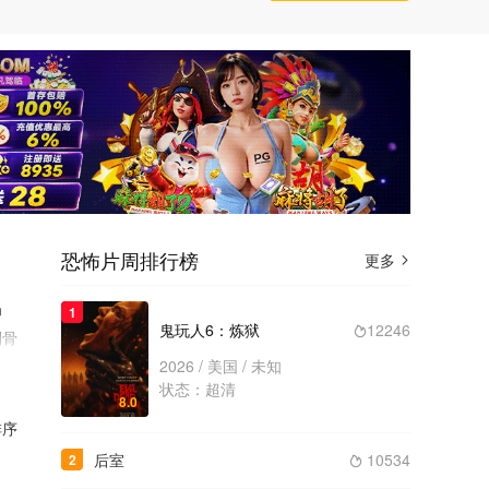
恐怖片周排行榜
更多

神
1
鬼玩人6：炼狱
12246

制骨
一步
2026 / 美国 / 未知
状态：超清
8.0
序
后室
10534
2
