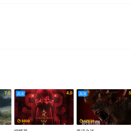
7.0
4.0
5
高清
高清
8800
12830


蝴蝶屋
复活之战