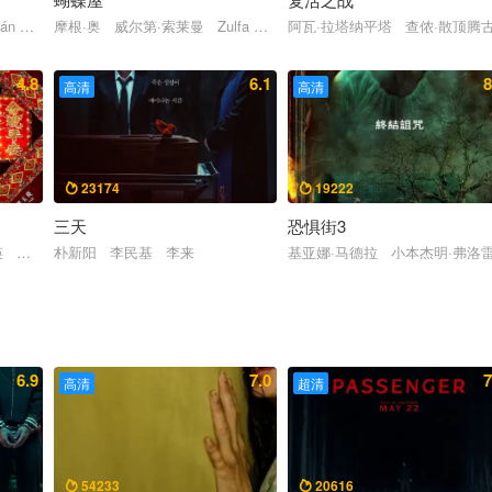
án Salomón 路易斯·齐姆博夫斯基
摩根·奥 威尔第·索莱曼 Zulfa Maharani Jourdy Pranata Brigitta C
阿瓦·拉塔纳平塔 查侬·散顶腾
4.8
6.1
8
高清
高清
23174
19222


三天
恐惧街3
瑛 伍咏诗 周祉君 沈殷怡 黄梓乐
朴新阳 李民基 李来
基亚娜·马德拉 小本杰明·弗洛
6.9
7.0
7
高清
超清
54233
20616

