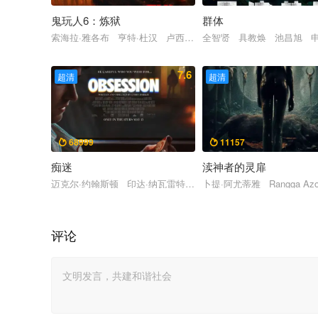
鬼玩人6：炼狱
群体
索海拉·雅各布 亨特·杜汉 卢西安·布坎南 坦蒂·莱特 乔治·普
全智贤 具教焕 池昌旭 
7.6
超清
超清
68999
11157


痴迷
渎神者的灵扉
迈克尔·约翰斯顿 印达·纳瓦雷特 库珀·汤姆林森 梅根·劳利斯
卜提·阿尤蒂雅 Rangga Azo
评论