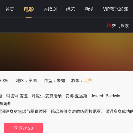
电影
首页
连续剧
综艺
动漫
VIP蓝光影院
热门搜索

2026
地区：
英国
类型：
未知
权限：
免费
斯
玛德琳·麦登
丹妮尔·麦克唐纳
安娜·亚当斯
Joseph
Baldwin
·詹姆斯
期深陷身材焦虑与暴食循环，暗恋着健身房教练阿拉尼亚。偶遇瘦身成功
喜欢
28
