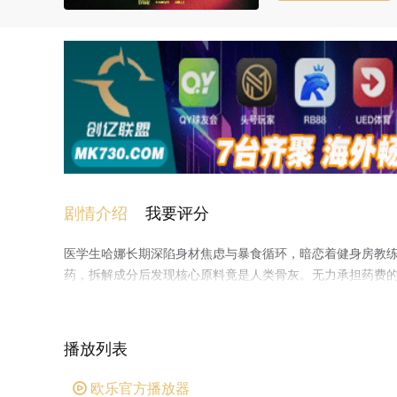
剧情介绍
我要评分
医学生哈娜长期深陷身材焦虑与暴食循环，暗恋着健身房教
药，拆解成分后发现核心原料竟是人类骨灰。无力承担药费
灰制作减肥药。随着体重持续下降，一只饥饿的肥胖女性鬼
步把她拖进生理与精神的双重深渊。
播放列表
欧乐官方播放器
