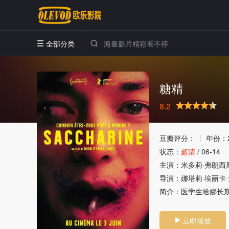
全部分类


糖精
8.2
很差
较差
还行
推荐
力荐
豆瓣评分：
年份：
状态：
超清
/
06-14
主演：
米多莉·弗朗西
导演：
娜塔莉·埃丽卡
简介：
医学生哈娜长
立即播放
