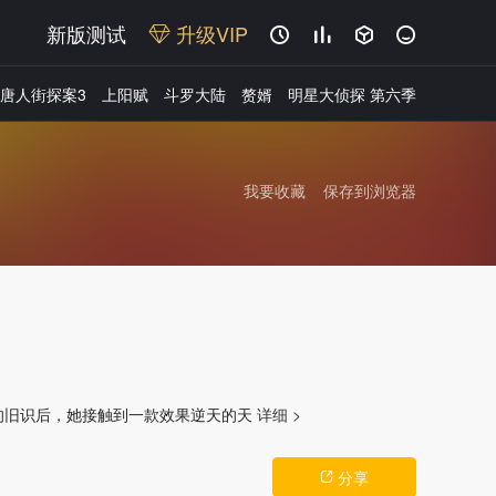
新版测试
升级VIP




唐人街探案3
上阳赋
斗罗大陆
赘婿
明星大侦探 第六季
我要收藏
保存到浏览器
广告
的旧识后，她接触到一款效果逆天的天
详细 >
分享
