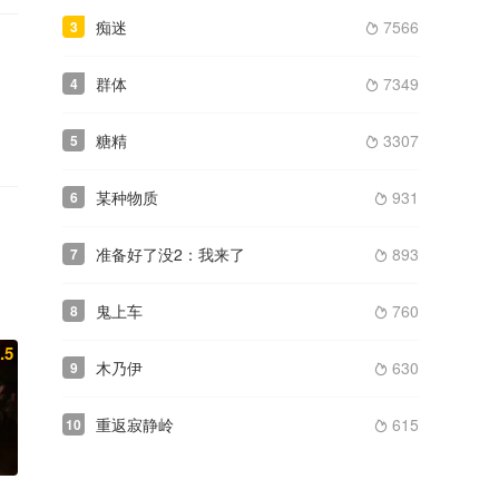
痴迷
7566
3

群体
7349
4

糖精
3307
5

某种物质
931
6

准备好了没2：我来了
893
7

鬼上车
760
8

.5
木乃伊
630
9

重返寂静岭
615
10
