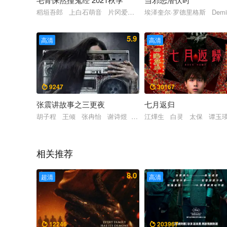
稻垣吾郎 上白石萌音 片冈爱之助 冈田健史 川岛铃遥
埃泽奎尔·罗德里格斯 Demi
5.9
高清
高清
9247
30167


张震讲故事之三更夜
七月返归
胡子程 王倾 张冉怡 谢诗煜 管博文
江熚生 白灵 太保 谭玉
相关推荐
8.0
超清
高清
12246
203967

