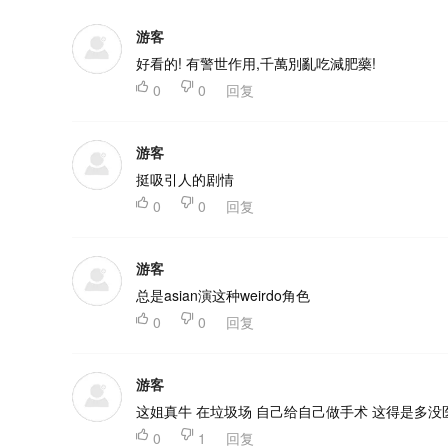
游客
好看的! 有警世作用,千萬別亂吃減肥藥!

0

0
回复
游客
挺吸引人的剧情

0

0
回复
游客
总是asian演这种weirdo角色

0

0
回复
游客
这姐真牛 在垃圾场 自己给自己做手术 这得是多

0

1
回复