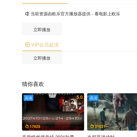
当前资源由欧乐官方播放器提供 - 看电影上欧乐

立即播放
VIP会员超清

立即播放
猜你喜欢
5.0
高清
高清
17825
31621


毛骨悚然撞鬼经 2021秋季
当邪恶潜伏时