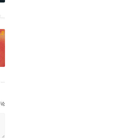
尔 马克·杜普拉斯
丽莎·里奥 德薇埃尔·约翰逊 邦妮·迪肖恩
.2
 埃罗尔·尚德
妮尔·麦克唐纳 安娜·亚当斯 Joseph Baldwin
评论