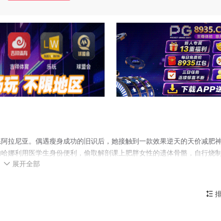
练阿拉尼亚。偶遇瘦身成功的旧识后，她接触到一款效果逆天的天价减肥
的哈娜利用医学生身份便利，偷取解剖课上肥胖女性的遗体骨骼，自行烧
展开全部
魂开始缠上她，哈娜的身体越瘦削，鬼魂的体型就越庞大、攻击性越强，

排
