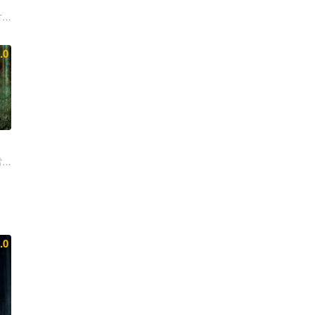
ynthia
古 渡边信
.0
雷斯 兰德尔·P·海文斯 马修·祖克 弗莱德·赫钦格
.0