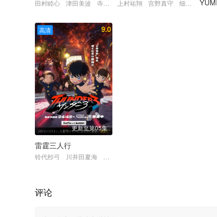
YUM
田村睦心 津田美波 寺泽百花 寺杣昌纪
上村祐翔 宫野真守 细谷佳正 
仲町
9.0
高清
更新至第05集
雷霆三人行
铃代纱弓 川井田夏海 秋山绘理 蜜蜂穗香 坂田将吾 坂泰斗
评论