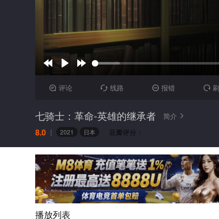
评论
线路
报错




七骑士：革命-英雄的继承者
简介

8.0
豆瓣评分：
2021
日本
播放列表