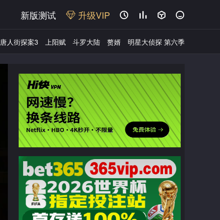
新版测试
升级VIP




唐人街探案3
上阳赋
斗罗大陆
赘婿
明星大侦探 第六季