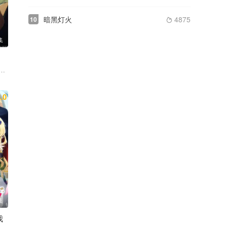
暗黑灯火
4875
10

集
船户百合绘 清水彩香 井泽诗织
.0
集
我