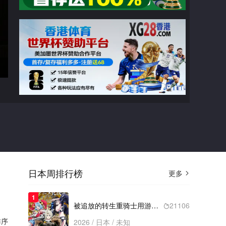
广告
七骑士：革命-英雄的继承者
第05集
切换线路

猜你喜欢
日本周排行榜
更多

2026
泛而不精的我被逐出勇者队伍
类型： / 年份：2026
1
完结
被追放的转生重骑士用游戏知识开无双
21106

序
2026 / 日本 / 未知
2020
异种族风俗娘评鉴指南