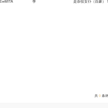
E∞MITA
季
是杂役女仆（自豪）
诸星堇 小野贤章 谷山纪章 樱井孝宏 花泽香菜 森川智之 植田佳奈 石
阿拉蕾 宫永野乃花 峰月律 藤都子 千石由乃
平田广明 东山奈央 上田瞳 广濑有纪 矢野妃菜喜
宫本侑芽 大久保瑠美 
 广濑有纪 前川凉子 石谷春贵 小野寺悠贵 新祐树 渡谷美帆
共
0
条