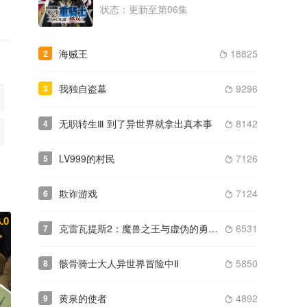
状态：更新至第06集
类型： / 年份：2020
完结
海贼王
18825
2
2020
王者天下 第三季

类型： / 年份：2020
更新至第26集
我独自盗墓
9296
3

无职转生Ⅲ 到了异世界就拿出真本事
8142
4

LV999的村民
7126
5

欺诈游戏
7124
6

.0
克雷瓦提斯2：魔兽之王与虚伪的勇者传承
6531
7

骸骨骑士大人异世界冒险中Ⅱ
5850
8

黄泉的使者
4892
9
