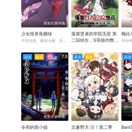
更新至第06集
更新至第07集
少女怪兽焦糖味
落第贤者的学院无双 第
梅比
二回转生，S等级作弊魔
千贺光莉 梶田大嗣 关根明良 白石晴香 三石琴乃
竹中
术师冒险记
梅田修一朗 小山内怜央 白石晴
7.8
8.0
高清
最新
高清
最新
高清
更新至第06集
更新至第06集
令和的斑小姐
文豪野犬 汪！第二季
BanG