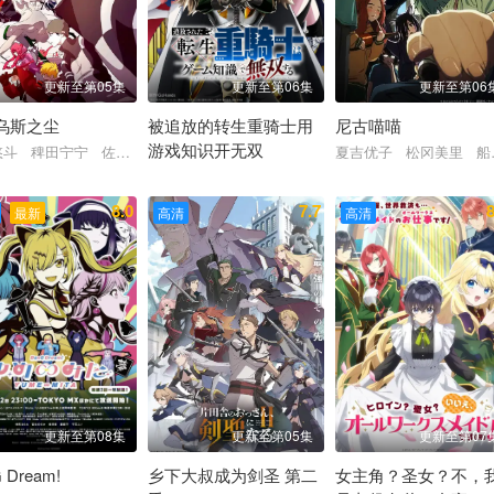
更新至第05集
更新至第06集
更新至第06
乌斯之尘
被追放的转生重骑士用
尼古喵喵
游戏知识开无双
悠斗 稗田宁宁 佐藤榛夏 坂泰斗 市川苍
夏吉优子 松冈美里 
香 加藤英美里 平川大辅 东地宏树 福原绫香
大冢刚央 若山诗音 阿部菜摘子
8.0
7.7
8
最新
高清
高清
更新至第08集
更新至第05集
更新至第07
 Dream!
乡下大叔成为剑圣 第二
女主角？圣女？不，