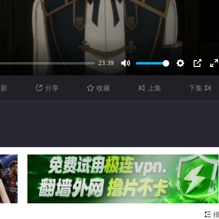
刷新
分享
收藏
上集
下集




排
