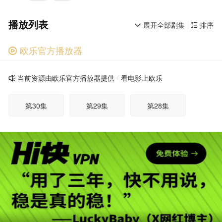
播放列表
展开全部剧集
排序


欧乐官方播放器

广告
当前资源由欧乐官方播放器提供 - 看电影上欧乐

第30集
第29集
第28集
第27集
第26集
第25集
第24集
第23集
第22集
第21集
第20集
第19集
广告
第18集
第17集
第16集
第15集
第14集
第13集