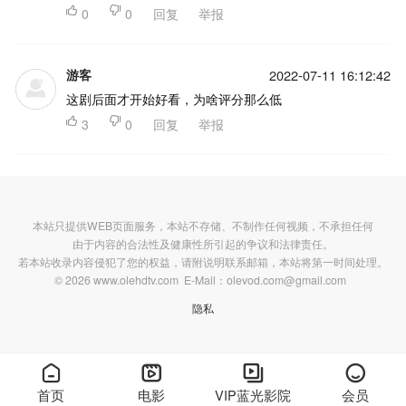

0

0
回复
举报
游客
2022-07-11 16:12:42
这剧后面才开始好看，为啥评分那么低

3

0
回复
举报
本站只提供WEB页面服务，本站不存储、不制作任何视频，不承担任何
由于内容的合法性及健康性所引起的争议和法律责任。
若本站收录内容侵犯了您的权益，请附说明联系邮箱，本站将第一时间处理。
© 2026 www.olehdtv.com E-Mail：olevod.com@gmail.com
隐私




首页
电影
VIP蓝光影院
会员