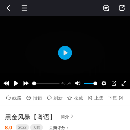




线路
报错
刷新
收藏
上集
下集






黑金风暴【粤语】
简介

8.0
2022
大陆
豆瓣评分：