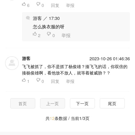

6

0
回复
举报
游客 ／ 17:30
怎么换衣服的呀

2

0
举报
游客
2023-10-26 01:46:36
飞飞被抓了，你不是抓了杨俊雄？揍飞飞的话，你双倍的
揍杨俊雄啊，看他放不放人，就等着被威胁？？

1

0
回复
举报
首页
上一页
下一页
尾页
共
12
条数据 / 当前1/3页