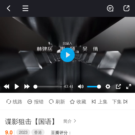




线路
报错
刷新
收藏
上集
下集






谍影狙击【国语】
简介

9.0
2023
香港
豆瓣评分：