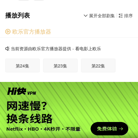
播放列表
展开全部剧集
排序


欧乐官方播放器

广告
当前资源由欧乐官方播放器提供 - 看电影上欧乐

第24集
第23集
第22集
第21集
第20集
第19集
第18集
第17集
第16集
第15集
第14集
第13集
广告
第12集
第11集
第10集
第09集
第08集
第07集