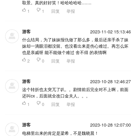
取景。真的好好笑！哈哈哈哈哈…….

1

1
回复
举报
游客
2023-11-02 15:13:46
什么结局，为了妹妹报仇做了那么多，最后还亲手杀了妹
妹却一滴眼泪都没留。也没看出来是伤心难过。再怎么坏
也是亲戚呀 能不能做个难过 舍不得 的表情啊

2

0
回复
举报
游客
2023-10-28 12:46:27
这个转折也太突兀了叭。。剧情前后完全对不上啊，前面
还叫cx，后面就全改口金夫人。。。

1

0
回复
举报
游客
2023-10-28 12:07:00
电梯里出来的肯定是梁希，不是魏晓晨！