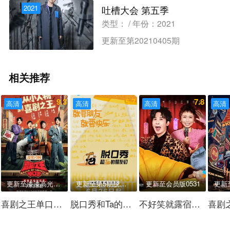
2021
吐槽大会 第五季
类型： / 年份：2021
更新至第20210405期
相关推荐
9.3
5.7
7.8
高清
高清
高清
高清
更新至漆漆高光纯享
更新至第5期脱友日记
更新至会员版0531
喜剧之王单口季 第三季
脱口秀和Ta的朋友们 第三季
不好笑就露宿街头