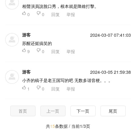
相聲演員說脫口秀，根本就是降維打擊。

0

0
回复
举报
游客
2024-03-07 07:41:03
苏醒还挺搞笑的

9

0
回复
举报
游客
2024-03-05 21:59:38
小齐的稿子是老王国写的吧 无数多谐音梗。。。

1

0
回复
举报
首页
上一页
下一页
尾页
共
15
条数据 / 当前1/3页