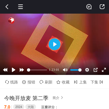




线路
报错
刷新
收藏
上集
下集






今晚开放麦 第二季
简介

7.0
2024
大陆
豆瓣评分：