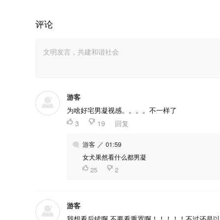
评论
游客
为啥好宅男凝视感。。。。不一样了

3

19
回复
游客 ／ 01:59
女犬果然看什么都男凝

25

2
游客
我想看后续啊 不要看重置啊！！！！！不过还是以