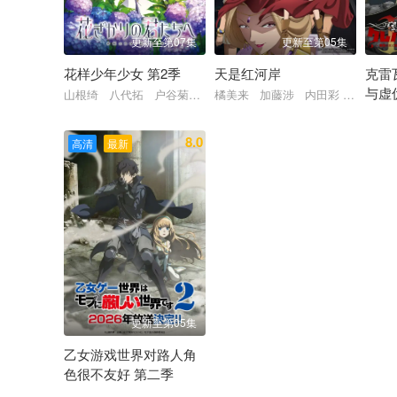
更新至第07集
更新至第05集
花样少年少女 第2季
天是红河岸
克雷
与虚
山根绮 八代拓 户谷菊之介 梅原裕一郎 福山润 川岛零士 
橘美来 加藤涉 内田彩 千叶翔也
白石
8.0
高清
最新
更新至第05集
乙女游戏世界对路人角
色很不友好 第二季
大冢刚央 市之濑加那 菲鲁兹·蓝 石田彰 佐仓绫音 铃村健