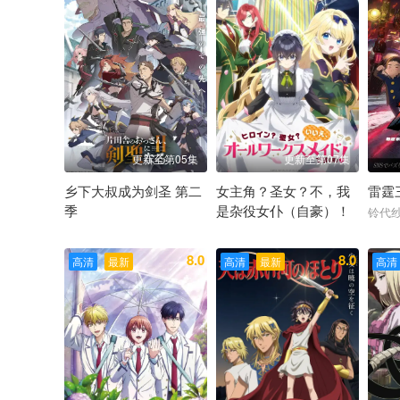
更新至第05集
更新至第07集
乡下大叔成为剑圣 第二
女主角？圣女？不，我
雷霆
季
是杂役女仆（自豪）！
铃代
平田广明 东山奈央 上田瞳 广濑有纪 矢野妃菜喜 仲田亚里
宫本侑芽 大久保瑠美 日笠阳子
8.0
8.0
高清
最新
高清
最新
高清