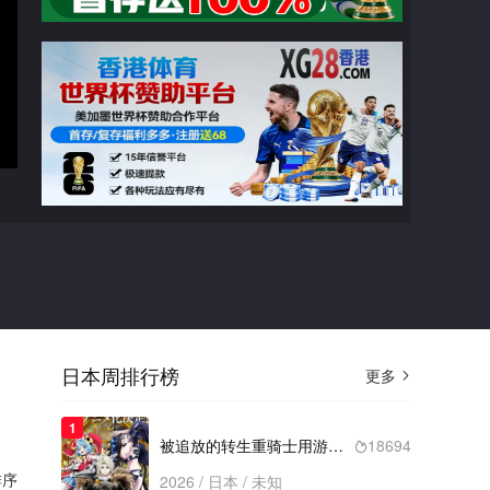
广告
狼与香辛料 行商邂逅贤狼
第01集
切换线路

猜你喜欢
日本周排行榜
更多

2026
公主大人，接下来是“拷问”时
间 第2季
1
更新至第12集
类型： / 年份：2026
被追放的转生重骑士用游戏知识开无双
18694

序
2026 / 日本 / 未知
2023
公爵的契约未婚妻