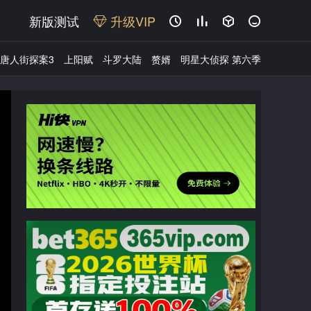
新版测试
升级VIP




唐人街探案3
上阳赋
斗罗大陆
赘婿
明星大侦探 第六季