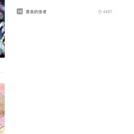
黄泉的使者
4487
10

集
凉子 石谷春贵 小野寺悠贵 新祐树 渡谷美帆
菜香
野自由 诹访部顺一
.0