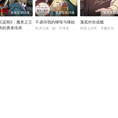
更新至第05集
更新至第05集
更新至第05
瓦提斯2：魔兽之王
不虐待我的继母与继姐
澈底对你成瘾
伪的勇者传承
内山昂辉 驹田航 古屋亚南 日野聪 水中雅章 榎木淳弥 子安武人
 前野智昭 游佐浩二 大野智敬 青木志贵 川井田夏海 松冈美里 石谷
铃木日菜 鲸 芹泽优 贯井柚佳 麦穗杏菜 根本京
阿座上洋平 齐藤壮马
晴香 田村睦心 中村悠一 黑田崇矢 潘惠美 杉田智和 会泽纱弥 黑泽朋
一 鸟海浩辅 立花慎之介 游佐浩二 桧山修之 竹内顺子 大原沙耶香 雨