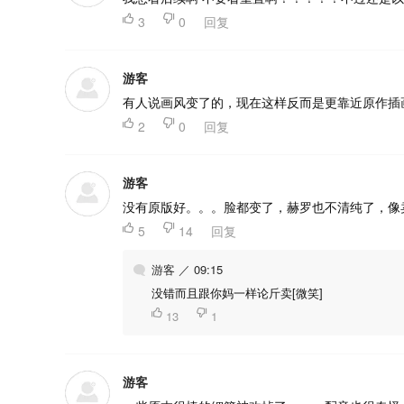

3

0
回复
游客
有人说画风变了的，现在这样反而是更靠近原作插

2

0
回复
游客
没有原版好。。。脸都变了，赫罗也不清纯了，像

5

14
回复
游客 ／ 09:15
没错而且跟你妈一样论斤卖[微笑]

13

1
游客