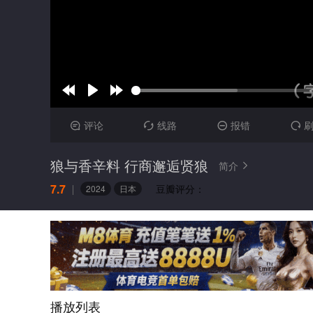
评论
线路
报错




狼与香辛料 行商邂逅贤狼
简介

7.7
豆瓣评分：
2024
日本
播放列表