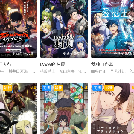
更新至第05集
更新至第07集
更新至第05
三人行
LV999的村民
我独自盗墓
纱弓 川井田夏海 秋山绘理 蜜蜂穗香 坂田将吾 坂泰斗 广濑有纪 前川
猪股慧士 东山奈央 江头宏哉 岛崎信长 石见舞
细谷佳正 早见沙织 入
沙 斋藤千和 石川界人 内田直哉
 天崎滉平 小野友树 堀江瞬 仲村宗悟
8.0
6.3
8
最新
高清
最新
高清
最新