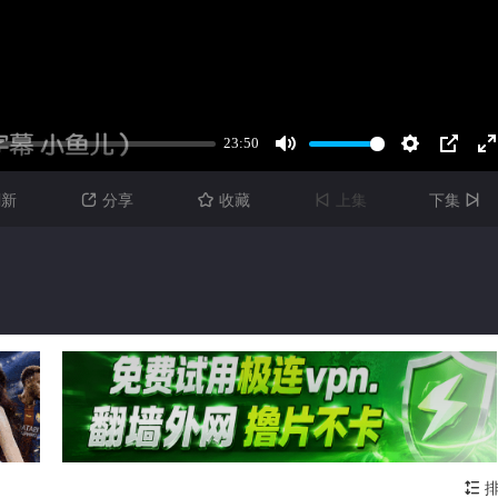
刷新
分享
收藏
上集
下集




排
