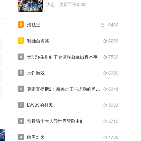
状态：更新至第05集
类型： / 年份：2023
更新至第12集
海贼王
16430
2
2023
勇者赫鲁库

类型： / 年份：2023
更新至第24集
我独自盗墓
8299
3

无职转生Ⅲ 到了异世界就拿出真本事
7539
4

欺诈游戏
6906
5

克雷瓦提斯2：魔兽之王与虚伪的勇者传承
6048
6

LV999的村民
5933
7

骸骨骑士大人异世界冒险中Ⅱ
5715
8

.1
暗黑灯火
4780
9
