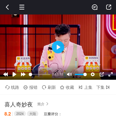




线路
报错
刷新
收藏
上集
下集






喜人奇妙夜
简介

8.2
2024
大陆
豆瓣评分：