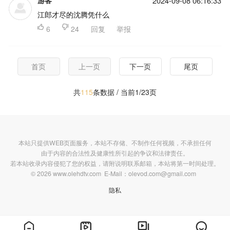
游客
2024-09-08 06:16:33
江郎才尽的沈腾凭什么

6

24
回复
举报
首页
上一页
下一页
尾页
共
115
条数据 / 当前1/23页
本站只提供WEB页面服务，本站不存储、不制作任何视频，不承担任何
由于内容的合法性及健康性所引起的争议和法律责任。
若本站收录内容侵犯了您的权益，请附说明联系邮箱，本站将第一时间处理。
© 2026 www.olehdtv.com E-Mail：olevod.com@gmail.com
隐私



