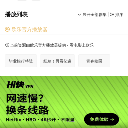
播放列表
展开全部剧集
排序


欧乐官方播放器

广告
当前资源由欧乐官方播放器提供 - 看电影上欧乐

毕业旅行特辑
细糠！再看亿遍
青春校园
职场故事
知己友谊
浪漫爱情
毒蛇帮往事
古装传奇
喜团回顾特辑
毕业派对
第11期陪看
第11期纯享版
广告
20240906下
20240906上
第10期超前聚会
第10期陪看
第10期纯享版
20240830下