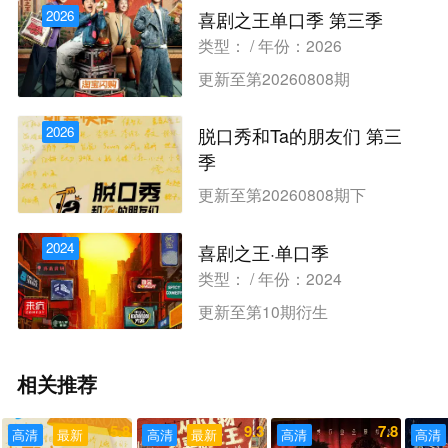
2026
喜剧之王单口季 第三季
类型： / 年份：2026
更新至第20260808期
2026
脱口秀和Ta的朋友们 第三
季
类型： / 年份：2026
更新至第20260808期下
2024
喜剧之王·单口季
类型： / 年份：2024
更新至第10期衍生
相关推荐
5.8
9.3
7.8
高清
最新
高清
最新
高清
高清