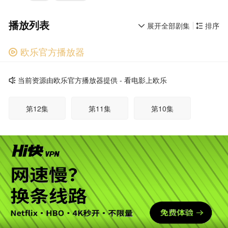
播放列表
展开全部剧集
排序


欧乐官方播放器

广告
当前资源由欧乐官方播放器提供 - 看电影上欧乐

第12集
第11集
第10集
第09集
第08集
第07集
第06集
第05集
第04集
第03集
第02集
第01集
广告