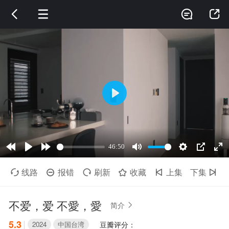




线路
报错
刷新
收藏
上集
下集






不爱，爱 不愛，愛
简介

5.3
2024
中国台湾
豆瓣评分：