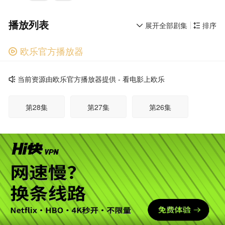
播放列表
展开全部剧集
排序


欧乐官方播放器

广告
当前资源由欧乐官方播放器提供 - 看电影上欧乐

第28集
第27集
第26集
第25集
第24集
第23集
第22集
第21集
第20集
第19集
第18集
第17集
广告
第16集
第15集
第14集
第13集
第12集
第11集