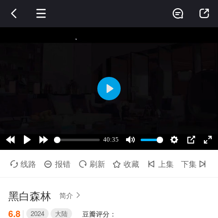




线路
报错
刷新
收藏
上集
下集






黑白森林
简介

6.8
2024
大陆
豆瓣评分：