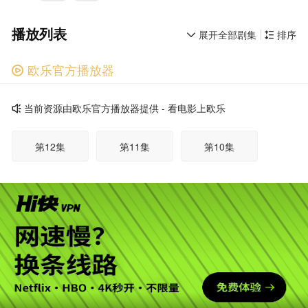
播放列表
展开全部剧集
排序


欧乐官方播放器

广告
当前资源由欧乐官方播放器提供 - 看电影上欧乐

第12集
第11集
第10集
第09集
第08集
第07集
第06集
第05集
第04集
第03集
第02集
第01集
广告