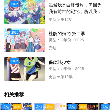
2025
虽然我是白豚贵族，但因为
我有前世的记忆，所以我在
养育弱小的弟弟
类型： / 年份：2025
更新至第12集
2025
杜鹃的婚约 第二季
类型： / 年份：2025
完结
2025
保龄球少女
类型： / 年份：2025
更新至第12集
相关推荐
8.0
8.0
8.0
高清
最新
高清
最新
高清
最新
高清