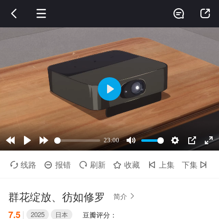




线路
报错
刷新
收藏
上集
下集






群花绽放、彷如修罗
简介

7.5
2025
日本
豆瓣评分：