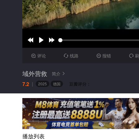
评论
线路
报错




域外营救
简介

7.2
豆瓣评分：
2025
德国
播放列表