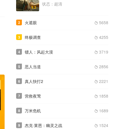
状态：超清
类型： / 年份：2021
8.2
高清
火遮眼
5658
2
2024
红色一号：冬日行动

类型： / 年份：2024
高清
终极调查
4255
3

镖人：风起大漠
3719
4

恶人当道
2856
5

.8
真人快打2
2221
6

营救夜莺
1858
7

万米危机
1689
8

杰克·莱恩：幽灵之战
1524
9
