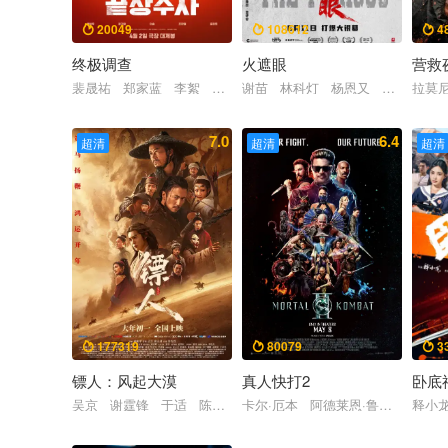
20049
108612
4



终极调查
火遮眼
营救
裴晟祐 郑家蓝 李絮 赵汉哲 尹敬浩
谢苗 林科灯 杨恩又 黎唯 岩永
拉莫尼
7.0
6.4
超清
超清
超清
177319
80079
3



镖人：风起大漠
真人快打2
卧底
吴京 谢霆锋 于适 陈丽君 孙艺洲 此沙 李云霄 梁家辉 
卡尔·厄本 阿德莱恩·鲁道夫 杰西
释小