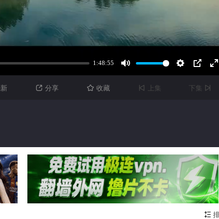
刷新
分享
收藏
上集
下集




排
