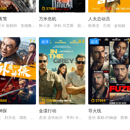
8563
37691
16948


夜莺
万米危机
人夫总动员
丞威 萨哈贾克·波斯安吉特 玛娜莎楠·潘叻翁固 郭峻卿 威奈·旺扬功 雅彦
卡·加勒特 安德鲁·霍华德 林德·爱德华 罗斯玛丽·雅妮瓦 杰森·帕特里克
释小龙 伊科·乌艾斯 屈菁菁 刘峰超 任天野 陶
陈善圭 孔明 金知硕 
7.1
8.2
7
超清
超清
3688
70907
37664


神探
金谍行动
导火线
张晋 惠英红 张译 李连杰 刘耀文 熊瑾怡 莒谦朗 白那日苏 梁壁荧 
卡·麦克娜美 约什·劳森 马丁·福特 林路迪 麦卡德·布鲁克斯 塔蒂·加布
龙 刘天佐 谭凯 徐少强 言杰 淳于珊珊 黄乔
杰克·吉伦哈尔 亨利·卡维尔 裴淳华 艾莎·冈萨雷斯
亚伦·泰勒-约翰逊 西奥