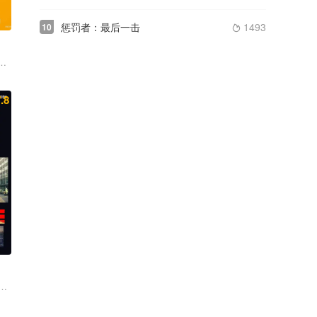
惩罚者：最后一击
1493
10

·鲁伊安 杰佳·亚宁
海 夏若妍 高毅 洪爽 黄涛 班玛加
尹敬浩 姜汉娜 李多熙 全昭旻
.8
文俊辉 董思成 林秋楠 景瓷 张艺泷 李嘉辉 寇占文 代乐乐 释彦能 
里埃 刘易斯·陈 黄又亮
 费舍·史蒂芬斯 埃米特·J·斯坎伦 克里斯托弗·海维尤 科乔·阿塔 克里斯蒂
·詹姆斯 萨姆·沃辛顿 古古·姆巴塔-劳 卢克·梅伯利 豪尔赫·莱昂·马丁内斯