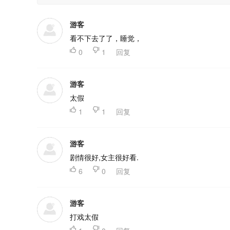
游客
看不下去了了，睡觉，

0

1
回复
游客
太假

1

1
回复
游客
剧情很好,女主很好看.

6

0
回复
游客
打戏太假

