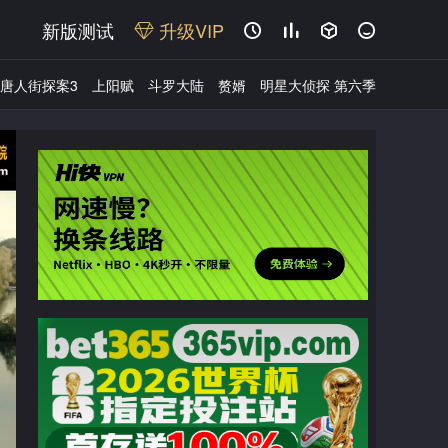
新版测试
升级VIP




唐人街探案3
上阳赋
斗罗大陆
赘婿
明星大侦探 第六季