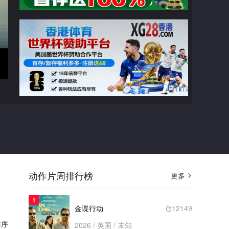
广告
域外营救
高清播放
切换线路

猜你喜欢
动作片周排行榜
更多

2022
狩猎【V3版】
类型： / 年份：2022
1
高清
金谍行动
12149

序
2026 / 英国 / 未知
2021
特种部队：蛇眼起源