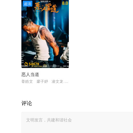
8.0
超清
54479

恶人当道
姜皓文 廖子妤 凌文龙 叶童 尹扬明 苏天乐 张国强 张松
评论