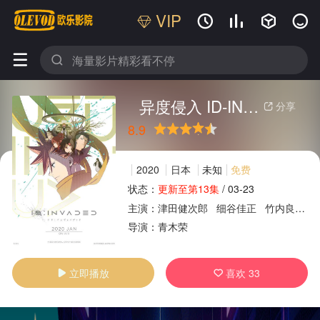
VIP






异度侵入 ID-INVADED
分享

8.9
很差
较差
还行
推荐
力荐
2020
日本
未知
免费
状态：
更新至第13集
/
03-23
主演：
津田健次郎
细谷佳正
竹内良太
广告
导演：
青木荣
立即播放
喜欢
33

