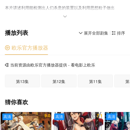
本片讲述利用能检测出人们杀意的装置以及利用思想粒子做出
的“井”，来探知事件真相的科幻故事

播放列表
展开全部剧集
排序


欧乐官方播放器

当前资源由欧乐官方播放器提供 - 看电影上欧乐

第13集
第12集
第11集
第
猜你喜欢
9.0
7.1
高清
高清
高清