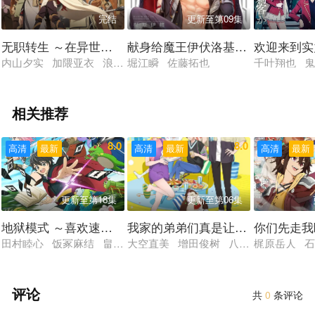
完结
更新至第09集
无职转生 ～在异世界认真地活下去～ 第二季
献身给魔王伊伏洛基亚吧
欢迎来到实
内山夕实 加隈亚衣 浪川大辅 小原好美 田中理惠 大塚芳忠 茅
堀江瞬 佐藤拓也
千叶翔也 鬼
相关推荐
8.0
8.0
高清
最新
高清
最新
高清
最新
更新至第18集
更新至第06集
地狱模式 ～喜欢速通游戏的玩家在废设定异世界无双～
我家的弟弟们真是让您费心了
你们先走我
田村睦心 饭冢麻结 畠中祐 千本木彩花 石川英郎 大原沙耶香
大空直美 增田俊树 八代拓 小野贤章
梶原岳人 石
评论
共
0
条评论