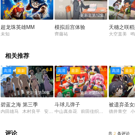
更新至第03集
更新至第12集
超龙珠英雄MM
模拟后宫体验
天穗之咲稻
未知
齊藤祐
大空直美 鸣
相关推荐
6.8
5.0
高清
最新
高清
最新
高清
最新
更新至第06集
更新至第06集
碧蓝之海 第三季
斗球儿弹子
被遗弃圣女
内田雄马 木村良平 安元洋贵 小西克幸 安济知佳 内田真礼 
中山真奈花 前田佳织里 关根明良 大
德井青空 小
评论
共
2
条评论