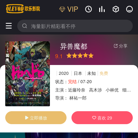
VIP






异兽魔都
分享

9.1
很差
较差
还行
推荐
力荐
2020
日本
未知
免费
状态：
完结
/
07-20
主演：
近藤玲奈
高木涉
小林优
细谷佳正
广告
导演：
林祐一郎
立即播放
喜欢
29

