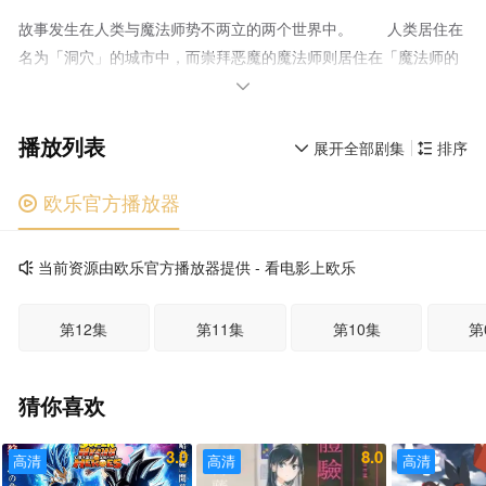
故事发生在人类与魔法师势不两立的两个世界中。 人类居住在
名为「洞穴」的城市中，而崇拜恶魔的魔法师则居住在「魔法师的
世界」中。魔法师称人类为「废物」，人类则称魔法师为「怪

物」，彼此仇视。魔法师利用自己的魔法制造出连通两个世界的
播放列表
「门」，以「洞穴」的人类作为练习魔法的实验品，而饱受其害的
展开全部剧集
排序


洞穴居民亦大肆反抗着魔法师。主人公开曼就是「洞穴」的魔法被
害者之一，开曼因为魔法的缘故头部变成了蜥蜴，同时失去了一切
欧乐官方播放器

记忆。然而开曼的身体却因此拥有魔法无效的免疫力。为了追寻记
忆并恢复原来的长相，开曼与好友二阶堂开始了狩猎魔法师的行
当前资源由欧乐官方播放器提供 - 看电影上欧乐

动。而「魔法师的世界」的杀手也出现在「洞穴」中，厮杀一触即
发……
第12集
第11集
第10集
第
猜你喜欢
3.0
8.0
高清
高清
高清