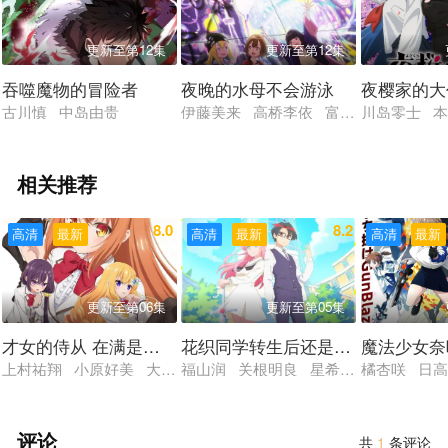
更新至第12集
更新至第12集
吞噬魔物的冒险者
夜晚的水母不会游泳
夜樱家的大
古川慎 中岛由贵
伊藤美来 高桥李依 富田美忧 岛袋美
川岛零士 本
相关推荐
8.0
8.2
高清
最新
高清
最新
高清
最新
更新至第06集
更新至第05集
才女的侍从 在满是高岭之花的贵族学校暗中照顾（毫无生
花织同学转生后还是想干架
魔法少女奈
上村祐翔 小原好美 大西沙织 土屋李央 小清水亚美
福山润 关根明良 星希成奏 上田瞳 
橘杏咲 日
评论
共
1
条评论