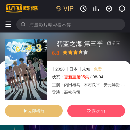
VIP






碧蓝之海 第三季
分享

6.8
很差
较差
还行
推荐
力荐
2026
日本
未知
免费
状态：
更新至第05集
/
08-04
主演：
内田雄马
木村良平
安元洋贵
小
广告
导演：
高松信司
立即播放
喜欢
11

