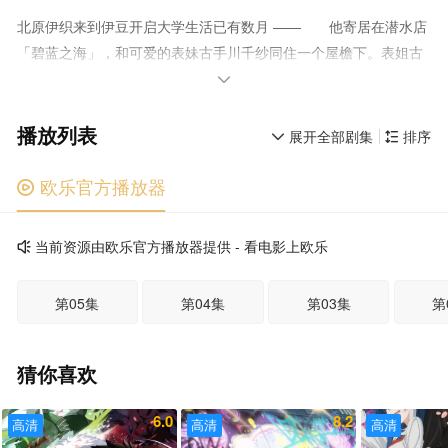
北原伊织来到伊豆开启大学生活已有数月 —— 他寄居在潜水店
「碧蓝之海」，和可爱的表妹古手川千纱同住一个屋檐下。表姐古
手川奈奈华、成熟风情十足的滨冈梓，还有同班同学吉原爱菜也常

聚在此处，本该度过一帆风顺、青春美好的校园日常！ …… 这
播放列表
只是表面光景，大学生活大半时间都在和一群裸男疯闹狂欢！
展开全部剧集
排序


原因是伊织加入的潜水社团「Peek a Boo」，潜水只是副业，这群
壮汉日常一丝不挂、把酒言欢胡闹作乐。长相帅气却是重度宅的今
欧乐官方播放器

村耕平，和伊织两个人早就彻底融入社团氛围。 就在这时，奈
奈华拜托伊织前去帮忙：潜水店 “海豚” 要在帕劳开设分店，人手严
当前资源由欧乐官方播放器提供 - 看电影上欧乐

重不足。但伊织想起耕平之前说过，没法实时追番所以不想出
国…… 这个夏天，首次奔赴海外帕劳，全新的碧蓝爆笑生活正
第05集
第04集
第03集
第
式开幕！
猜你喜欢
6.0
8.2
高清
高清
高清