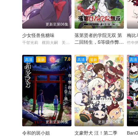
更新至第06集
更新至第07集
少女怪兽焦糖味
落第贤者的学院无双 第
梅比
二回转生，S等级作弊魔
千贺光莉 梶田大嗣 关根明良 白石晴香 三石琴乃
竹中
术师冒险记
梅田修一朗 小山内怜央 白石晴
7.8
8.0
高清
最新
高清
最新
高清
更新至第06集
更新至第06集
令和的斑小姐
文豪野犬 汪！第二季
BanG