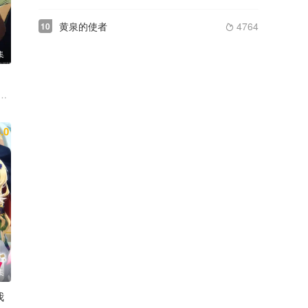
黄泉的使者
4764
10

集
船户百合绘 清水彩香 井泽诗织
.0
集
我