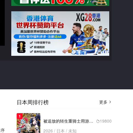
广告
实况主的逃脱游戏
第09集
切换线路

猜你喜欢
日本周排行榜
更多

2024
碧蓝档案
类型： / 年份：2024
1
完结
被追放的转生重骑士用游戏知识开无双
19800

序
2026 / 日本 / 未知
2025
神椿市建设中