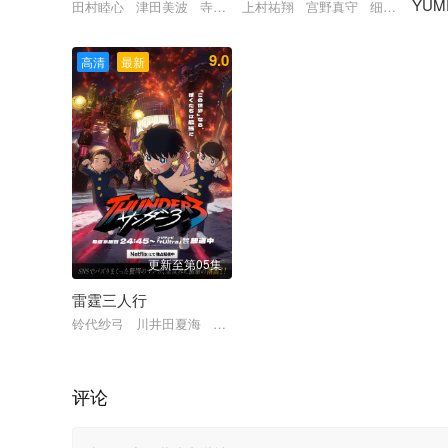
YUM
田村睦心 津田美波 寺泽百花 寺杣昌纪
上村祐翔 宫野真守 细谷佳正 
仲町
9.0
高清
最新
更新至第05集
雷霆三人行
铃代纱弓 川井田夏海 秋山绘理 蜜蜂穗香 坂田将吾 坂泰斗
评论