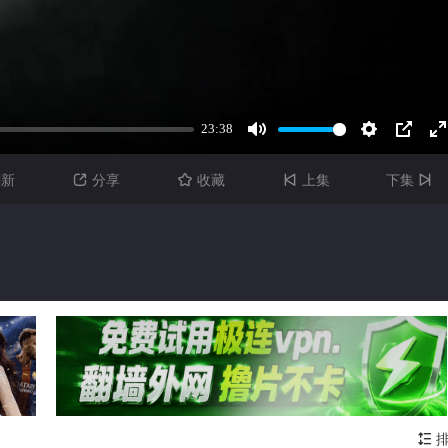
刷新
分享
收藏
上集
下集




排
