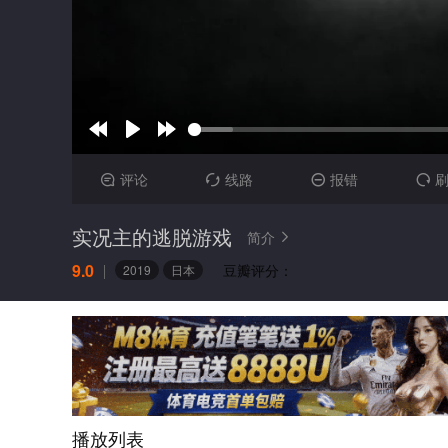
评论
线路
报错




实况主的逃脱游戏
简介

9.0
豆瓣评分：
2019
日本
播放列表