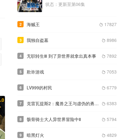
状态：更新至第06集
类型： / 年份：2025
更新至第12集
海贼王
17827
2
2025
胖子、爱情和错误！

类型： / 年份：2025
更新至第12集
我独自盗墓
8986
3

无职转生Ⅲ 到了异世界就拿出真本事
7892
4

欺诈游戏
7053
5

LV999的村民
6779
6

.0
克雷瓦提斯2：魔兽之王与虚伪的勇者传承
6383
7

骸骨骑士大人异世界冒险中Ⅱ
5794
8

暗黑灯火
4829
9
