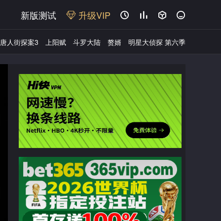
新版测试
升级VIP




唐人街探案3
上阳赋
斗罗大陆
赘婿
明星大侦探 第六季