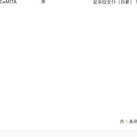
E∞MITA
季
是杂役女仆（自豪）
诸星堇 小野贤章 谷山纪章 樱井孝宏 花泽香菜 森川智之 植田佳奈 石
阿拉蕾 宫永野乃花 峰月律 藤都子 千石由乃
平田广明 东山奈央 上田瞳 广濑有纪 矢野妃菜喜
宫本侑芽 大久保瑠美 
 广濑有纪 前川凉子 石谷春贵 小野寺悠贵 新祐树 渡谷美帆
共
0
条