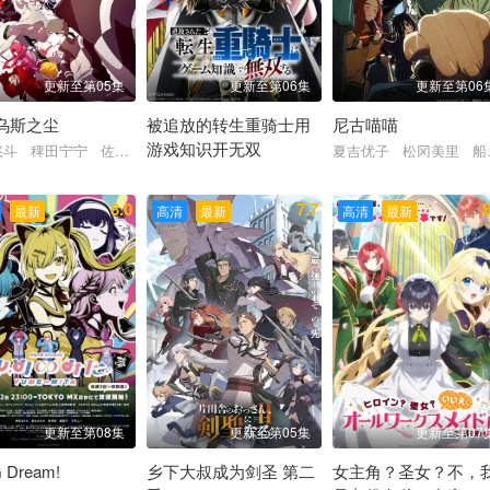
更新至第05集
更新至第06集
更新至第06
乌斯之尘
被追放的转生重骑士用
尼古喵喵
游戏知识开无双
悠斗 稗田宁宁 佐藤榛夏 坂泰斗 市川苍
夏吉优子 松冈美里 
香 加藤英美里 平川大辅 东地宏树 福原绫香
大冢刚央 若山诗音 阿部菜摘子
8.0
7.7
8
最新
高清
最新
高清
最新
更新至第08集
更新至第05集
更新至第07
 Dream!
乡下大叔成为剑圣 第二
女主角？圣女？不，