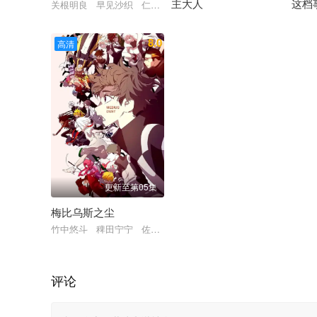
主大人
这档
关根明良 早见沙织 仁见纱绫 藤村花音 日高范子 种崎敦美
松田健一郎 若山诗音 坂泰斗 
未知
8.0
高清
更新至第05集
梅比乌斯之尘
竹中悠斗 稗田宁宁 佐藤榛夏 坂泰斗 市川苍
评论