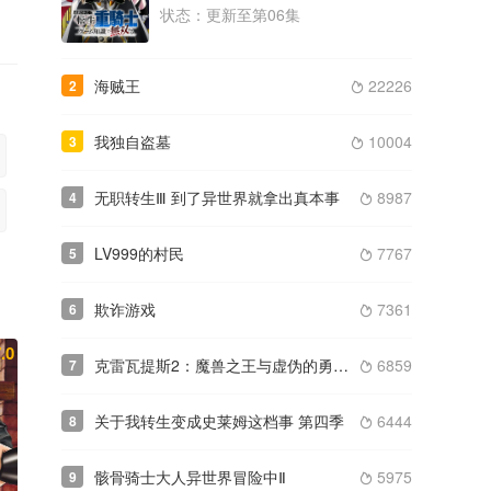
状态：更新至第06集
类型： / 年份：2024
完结
海贼王
22226
2
2025
众星齐聚 -Uni:Birth

类型： / 年份：2025
更新至第12集
我独自盗墓
10004
3

无职转生Ⅲ 到了异世界就拿出真本事
8987
4

LV999的村民
7767
5

欺诈游戏
7361
6

.0
克雷瓦提斯2：魔兽之王与虚伪的勇者传承
6859
7

关于我转生变成史莱姆这档事 第四季
6444
8

骸骨骑士大人异世界冒险中Ⅱ
5975
9
