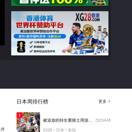
广告
转生贤者的异世界生活
第06集
切换线路

猜你喜欢
日本周排行榜
更多

2024
至高之牌 第二季
类型： / 年份：2024
1
更新至第13集
被追放的转生重骑士用游戏知识开无双
23448

序
2026 / 日本 / 未知
2024
饿狼传：孤狼之道