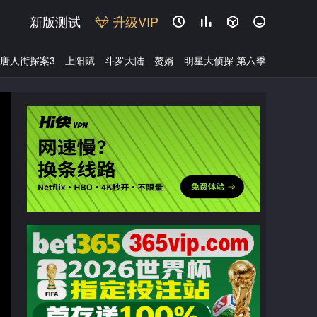
新版测试
升级VIP




唐人街探案3
上阳赋
斗罗大陆
赘婿
明星大侦探 第六季