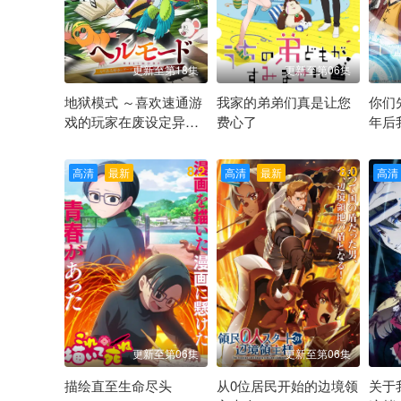
更新至第18集
更新至第06集
地狱模式 ～喜欢速通游
我家的弟弟们真是让您
你们
戏的玩家在废设定异世
费心了
年后
界无双～
田村睦心 饭冢麻结 畠中祐 千本木彩花 石川英郎 大原沙耶
大空直美 增田俊树 八代拓 小
梶原
8.2
8.0
高清
最新
高清
最新
高清
更新至第06集
更新至第06集
描绘直至生命尽头
从0位居民开始的边境领
关于