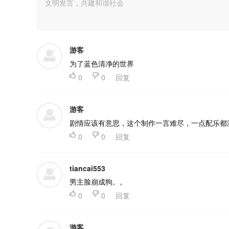
游客
为了蓝色清净的世界

0

0
回复
游客
剧情应该有意思，这个制作一言难尽，一点配乐都

0

0
回复
tiancai553
男主脸崩成狗。。

0

0
回复
游客