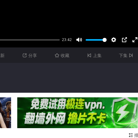
刷新
分享
收藏
上集
下集




排
