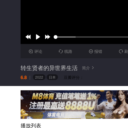
评论
线路
报错




转生贤者的异世界生活
简介

6.8
豆瓣评分：
2022
日本
播放列表