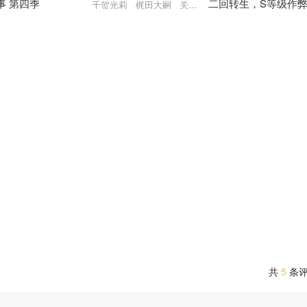
事 第四季
二回转生，S等级作
 野上尤加奈 井上喜久子
千贺光莉 梶田大嗣 关根明良 白石晴香 三石琴乃
术师冒险记
伊藤美来 白石晴香 福山润 安田陆矢 阿保玛利亚 鲸 日笠阳子 东山奈
梅田修一朗 小山内怜央
共
5
条