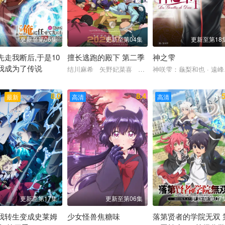
更新至第06集
更新至第04集
更新至第18
先走我断后,于是10
擅长逃跑的殿下 第二季
神之雫
我成为了传说
结川麻希 矢野妃菜喜 日野麻里 铃代纱弓 悠木碧
神咲雫：龜梨和也 · 遠
香 小市真琴 杉田智和 千叶翔也 三宅麻理惠
野贤章 寺泽百花 小野大辅 远藤绫
岳人 石川由依 相良茉优 市道真央 小坂井祐莉绘 森川智之 小山刚志 
8.0
8.4
5
最新
高清
高清
更新至第17集
更新至第06集
更新至第07
我转生变成史莱姆
少女怪兽焦糖味
落第贤者的学院无双 