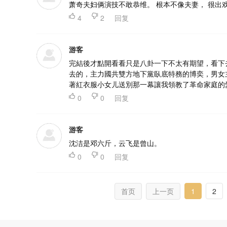
萧奇夫妇俩演技不敢恭维。 根本不像夫妻， 很出

4

2
回复
游客
完結後才點開看看只是八卦一下不太有期望，看下
去的，主力國共雙方地下黨臥底特務的博奕，男女
著紅衣服小女儿送別那一幕讓我領教了革命家庭的

0

0
回复
游客
沈洁是邓六斤，云飞是曾山。

0

0
回复
首页
上一页
1
2