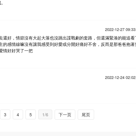
戏。
2022-12-27 09:33
去還好，情節沒有大起大落也沒跳出諜戰劇的套路，但還滿緊湊的能追看
主的感情線嘛沒有讓我感受到好愛或分開好痛好不舍，反而是那爸爸抱著
愛情好好哭了一把
2022-12-24 02:02
3
4
5
1/6
下一页
尾页