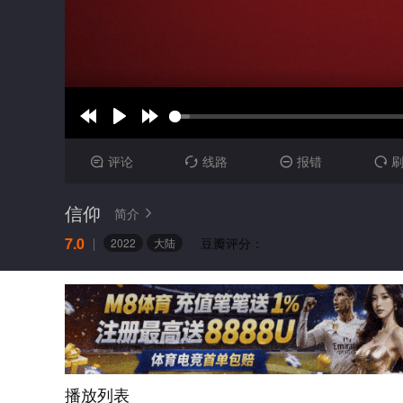
评论
线路
报错




信仰
简介

7.0
豆瓣评分：
2022
大陆
播放列表