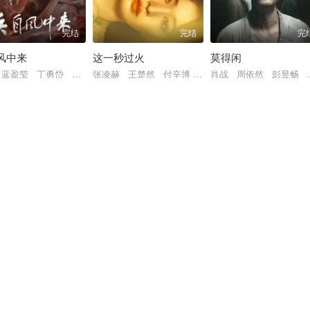
完结
完结
完
风中来
这一秒过火
莫得闲
融 黄祖鑫 宋麒
胡晓龙 贾笑涵 董璇 傅迦 常铖 陈冠甯 宋雨霏 许淇杰
 蓝盈莹 丁勇岱 史兰芽 刘奕君 阮巨 李幼斌 侯勇 于景骁 王春宇 
张凌赫 王楚然 付辛博 徐振轩 鹤秋 王籽苏 胡
肖战 周依然 彭昱畅 
张粟 刘亚津 宗峰岩