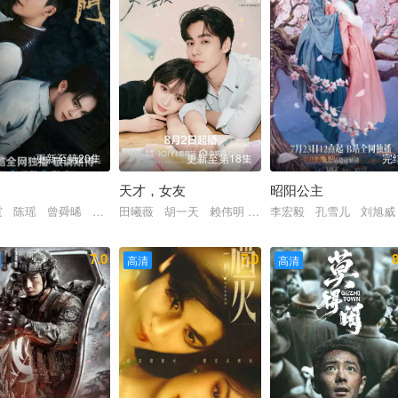
更新至第20集
更新至第18集
完
天才，女友
昭阳公主
罗海琼 是安 赵健
 黑子 谭洋 焦刚 丁柳元 焉栩嘉 陈乔恩 刘佳 毕彦君 董勇 沈保
霆 陈瑶 曾舜晞 王茂蕾 王奕婷 李乃文 释小龙 应灏铭 季肖冰 胡耘
田曦薇 胡一天 赖伟明 安沺 夏浩然 厉嘉琪 孙
李宏毅 孔雪儿 刘旭威
7.0
7.0
8
高清
高清