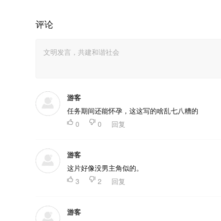
评论
游客
任务期间还能怀孕，这这写的啥乱七八糟的

0

0
回复
游客
这片好像没男主角似的。

3

2
回复
游客