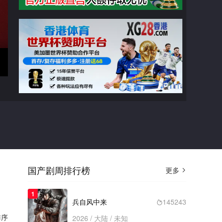
广告
信仰
第02集
切换线路

猜你喜欢
国产剧周排行榜
更多

2023
左耳
类型： / 年份：2023
1
完结
兵自风中来
145243

序
2026 / 大陆 / 未知
2023
踮起脚尖靠近你