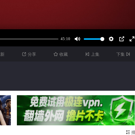
刷新
分享
收藏
上集
下集




排
