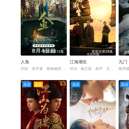
更新至第12集
更新至第28集
人鱼
江海潮生
九门
刘孜 张开泰 黄杨钿甜 董勇 张帆 陈创 何思甜 张棪琰 
何冰 杨立新 郝平 王鸥 海一天
陈伟
8.0
6.2
高清
最新
高清
高清