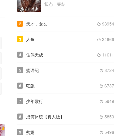
状态：完结
类型： / 年份：2023
完结
天才，女友
93954
2
2024
春色寄情人

类型： / 年份：2024
完结
人鱼
24866
3

佳偶天成
11611
4

蜜语纪
8724
5

狂飙
6737
6

少年歌行
5949
7

成何体统【真人版】
5850
8

.8
赘婿
5496
9
