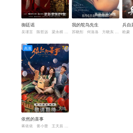
更新至第21集
更新至第04集
御廷谣
我的鸵鸟先生
兵自
吴谨言 陈哲远 梁永棋 赵昭仪 张南 郭品超 盛一伦 吴岱
苏晓彤 何洛洛 方晓东 王若衫 
欧豪
7.7
高清
完结
依然的喜事
蒋依依 黄小蕾 王天辰 李依晓 吕昀峰 石杭鹭 彭雅琦 