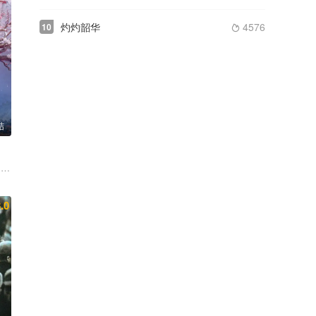
灼灼韶华
4576
10

结
平 何中华
豪 徐正溪
梦秋 李佑川 邬家楷
 林小宅
.0