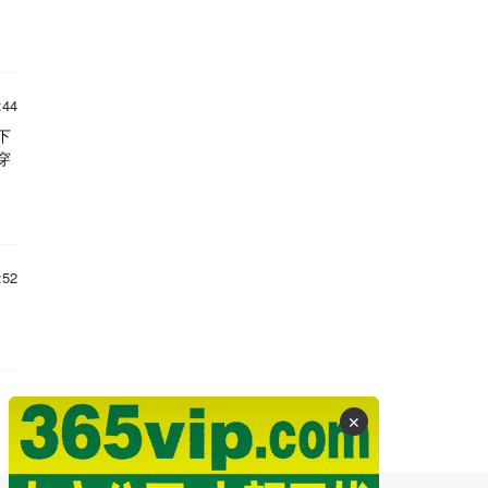
:44
下
穿
:52
✕