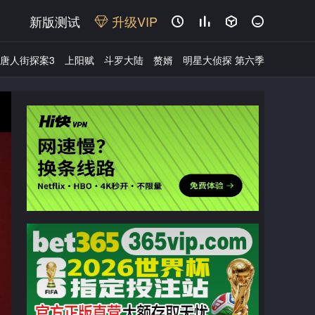
新版测试
升级VIP




唐人街探案3
上阳赋
斗罗大陆
赘婿
明星大侦探 第六季