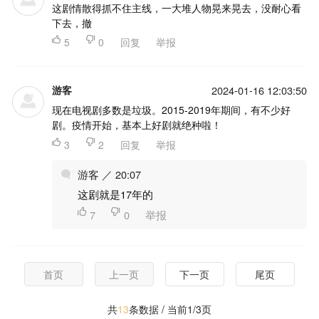
这剧情散得抓不住主线，一大堆人物晃来晃去，没耐心看
下去，撤

5

0
回复
举报
游客
2024-01-16 12:03:50
现在电视剧多数是垃圾。2015-2019年期间，有不少好
剧。疫情开始，基本上好剧就绝种啦！

3

2
回复
举报
游客 ／ 20:07
这剧就是17年的

7

0
举报
首页
上一页
下一页
尾页
共
13
条数据 / 当前1/3页