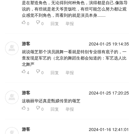
是在塑造角色，无论得到何种角色，演得都是自己.像陈导
说的，有些就是老天爷赏饭吃，有些可能怎么努力都让观
众感觉不到角色，而看到的就是演员本身.......

0

0
回复
举报
游客
2024-01-25 19:14:35
就说颂芝那个演员跳舞一看就是特别专业很有底子的，一
查发现是军艺的（北京的舞蹈生都会知道的：军艺选人比
北舞严

4

0
回复
举报
游客
2024-01-25 17:20:25
这杨丽华还真是甄嬛传里的颂芝

3

0
回复
举报
游客
2024-01-16 12:41:01