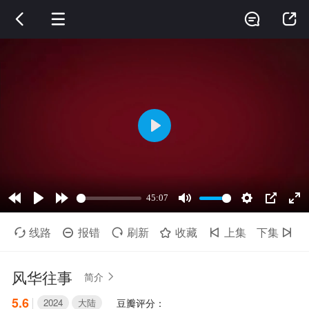




线路
报错
刷新
收藏
上集
下集






风华往事
简介

5.6
2024
大陆
豆瓣评分：