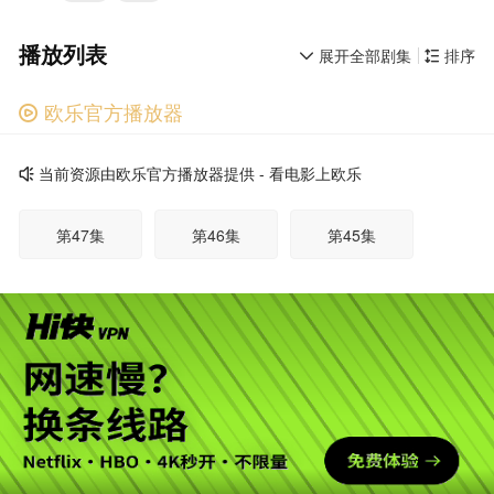
播放列表
展开全部剧集
排序


欧乐官方播放器

广告
当前资源由欧乐官方播放器提供 - 看电影上欧乐

第47集
第46集
第45集
第44集
第43集
第42集
第41集
第40集
第39集
第38集
第37集
第36集
广告
第35集
第34集
第33集
第32集
第31集
第30集