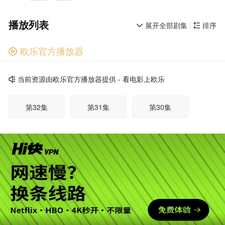
播放列表
展开全部剧集
排序


欧乐官方播放器

广告
当前资源由欧乐官方播放器提供 - 看电影上欧乐

第32集
第31集
第30集
第29集
第28集
第27集
第26集
第25集
第24集
第23集
第22集
第21集
广告
第20集
第19集
第18集
第17集
第16集
第15集