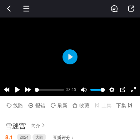




线路
报错
刷新
收藏
上集
下集






雪迷宫
简介

8.1
2024
大陆
豆瓣评分：