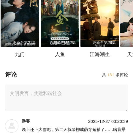
更新至第21集
更新至第12集
更新至第28集
九门
人鱼
江海潮生
天
评论
共
181
条评论
游客
2025-12-27 03:20:39
晚上还下大雪呢，第二天就绿柳成荫穿短袖了……啥背景