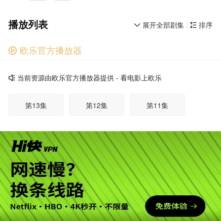
播放列表
展开全部剧集
排序


欧乐官方播放器

广告
当前资源由欧乐官方播放器提供 - 看电影上欧乐

第13集
第12集
第11集
第10集
第09集
第08集
第07集
第06集
第05集
第04集
第03集
第02集
广告
第01集