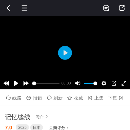




线路
报错
刷新
收藏
上集
下集






记忆缝线
简介

7.0
2025
日本
豆瓣评分：