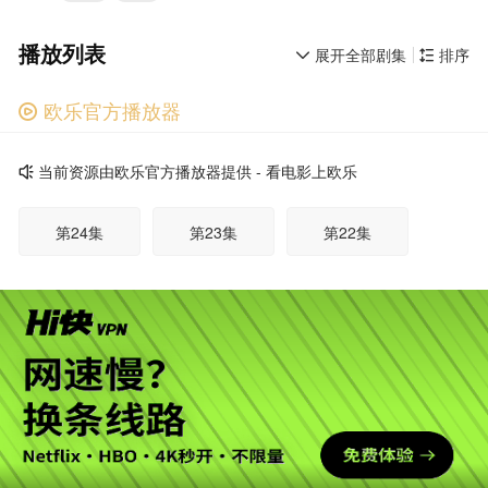
播放列表
展开全部剧集
排序


欧乐官方播放器

广告
当前资源由欧乐官方播放器提供 - 看电影上欧乐

第24集
第23集
第22集
第21集
第20集
第19集
第18集
第17集
第16集
第15集
第14集
第13集
广告
第12集
第11集
第10集
第09集
第08集
第07集