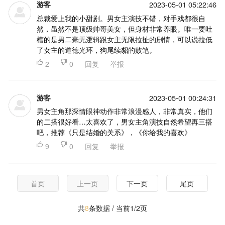
游客
2023-05-01 05:22:46
总裁爱上我的小甜剧。男女主演技不错，对手戏都很自
然，虽然不是顶级帅哥美女，但身材非常养眼。唯一要吐
槽的是男二毫无逻辑跟女主无限拉扯的剧情，可以说拉低
了女主的道德光环，狗尾续貂的败笔。

2

0
回复
举报
游客
2023-05-01 00:24:31
男女主角那深情眼神动作非常浪漫感人，非常真实，他们
的二搭很好看…太喜欢了，男女主角演技自然希望再三搭
吧，推荐《只是结婚的关系》，《你给我的喜欢》

9

0
回复
举报
首页
上一页
下一页
尾页
共
8
条数据 / 当前1/2页