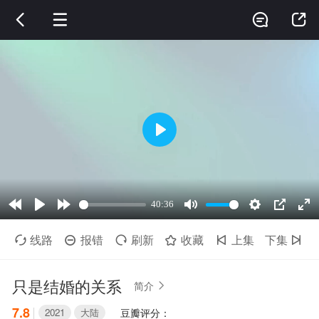




线路
报错
刷新
收藏
上集
下集






只是结婚的关系
简介

7.8
2021
大陆
豆瓣评分：