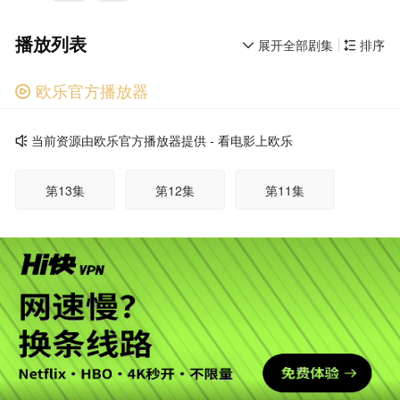
播放列表
展开全部剧集
排序


欧乐官方播放器

广告
当前资源由欧乐官方播放器提供 - 看电影上欧乐

第13集
第12集
第11集
第10集
第09集
第08集
第07集
第06集
第05集
第04集
第03集
第02集
广告
第01集