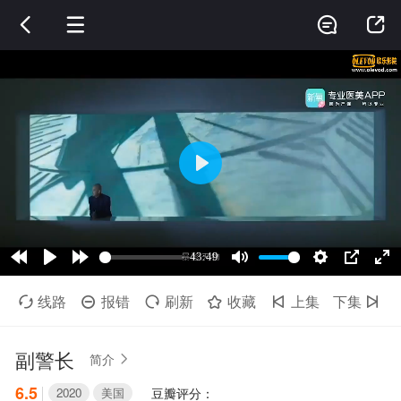




线路
报错
刷新
收藏
上集
下集






副警长
简介

6.5
2020
美国
豆瓣评分：