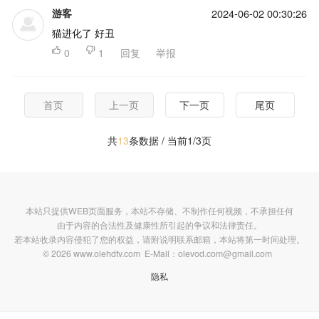
游客
2024-06-02 00:30:26
猫进化了 好丑

0

1
回复
举报
首页
上一页
下一页
尾页
共
13
条数据 / 当前1/3页
本站只提供WEB页面服务，本站不存储、不制作任何视频，不承担任何
由于内容的合法性及健康性所引起的争议和法律责任。
若本站收录内容侵犯了您的权益，请附说明联系邮箱，本站将第一时间处理。
© 2026 www.olehdtv.com E-Mail：olevod.com@gmail.com
隐私