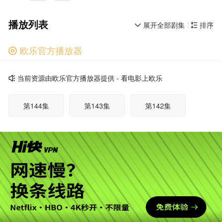
播放列表
展开全部剧集
排序


欧乐官方播放器

广告
当前资源由欧乐官方播放器提供 - 看电影上欧乐

第144集
第143集
第142集
第141集
第140集
第139集
第138集
第137集
第136集
第135集
第133集
第132集
广告
第131集
第130集
第129集
第128集
第127集
第126集