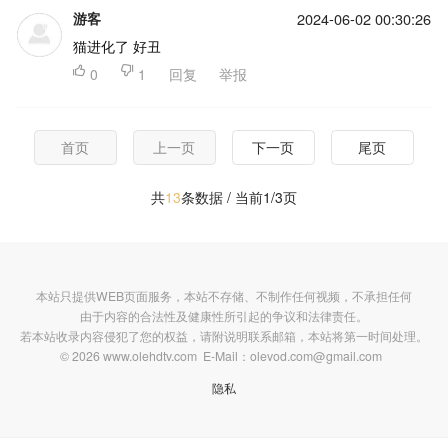
游客
2024-06-02 00:30:26
猫进化了 好丑

0

1
回复
举报
首页
上一页
下一页
尾页
共
13
条数据 / 当前1/3页
本站只提供WEB页面服务，本站不存储、不制作任何视频，不承担任何
由于内容的合法性及健康性所引起的争议和法律责任。
若本站收录内容侵犯了您的权益，请附说明联系邮箱，本站将第一时间处理。
© 2026 www.olehdtv.com E-Mail：olevod.com@gmail.com
隐私