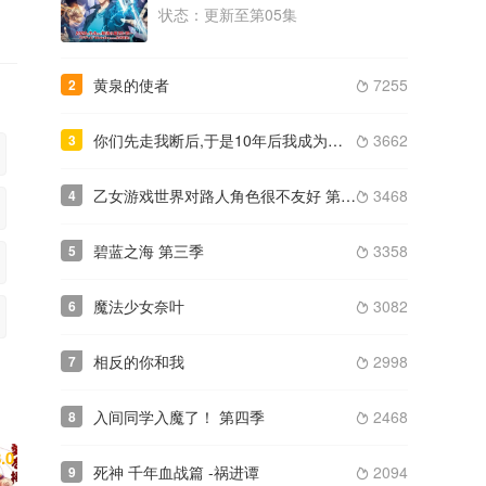
状态：更新至第05集
类型： / 年份：2023
更新至第12集
黄泉的使者
7255
2
2023
第二次被异世界召唤

类型： / 年份：2023
更新至第12集
你们先走我断后,于是10年后我成为了传说
3662
3

乙女游戏世界对路人角色很不友好 第二季
3468
4

碧蓝之海 第三季
3358
5

魔法少女奈叶
3082
6

相反的你和我
2998
7

入间同学入魔了！ 第四季
2468
8

.0
死神 千年血战篇 -祸进谭
2094
9
