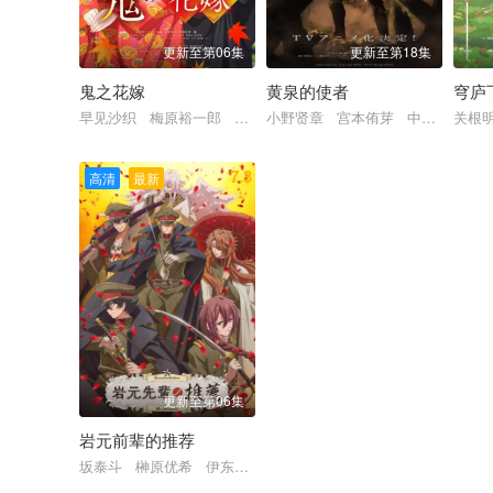
第47集
第46集
第45集
更新至第06集
更新至第18集
鬼之花嫁
黄泉的使者
穹庐
第41集
第40集
第39集
早见沙织 梅原裕一郎 石见舞菜香 逢坂良太 千本木彩花
小野贤章 宫本侑芽 中村悠一 
关根
第35集
第34集
第33集
7.3
高清
最新
第29集
第28集
第27集
第23集
第22集
第21集
第17集
第16集
第15集
第11集
第10集
第09集
更新至第06集
第05集
第04集
第03集
岩元前辈的推荐
坂泰斗 榊原优希 伊东健人 石田彰 福西胜也 永冢拓马 佐